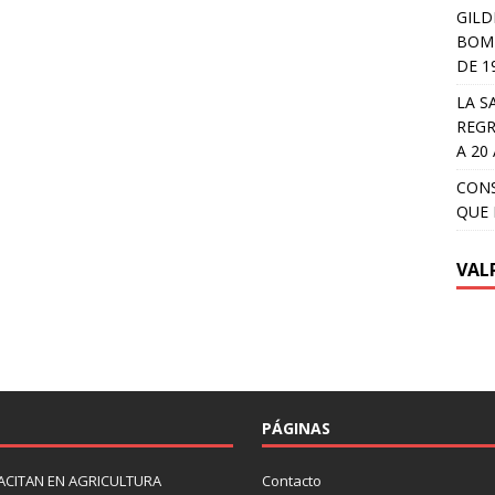
GILD
BOMB
DE 1
LA S
REGR
A 20
CON
QUE 
VAL
PÁGINAS
ACITAN EN AGRICULTURA
Contacto