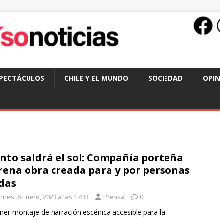
SPECTÁCULOS
CHILE Y EL MUNDO
SOCIEDAD
OPIN
nto saldrá el sol: Compañía porteña
rena obra creada para y por personas
das
rnes, 6 Enero, 2023 a las 17:33
Prensa
0
imer montaje de narración escénica accesible para la