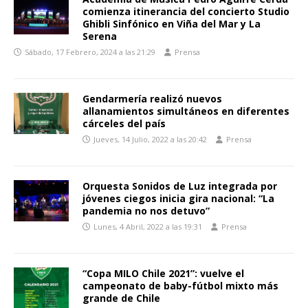
comienza itinerancia del concierto Studio
Ghibli Sinfónico en Viña del Mar y La
Serena
Sábado, 17 Febrero, 2024 a las 21:29
Prensa
Gendarmería realizó nuevos
allanamientos simultáneos en diferentes
cárceles del país
Jueves, 14 Julio, 2022 a las 20:42
Prensa
Orquesta Sonidos de Luz integrada por
jóvenes ciegos inicia gira nacional: “La
pandemia no nos detuvo”
Lunes, 4 Abril, 2022 a las 19:31
Prensa
“Copa MILO Chile 2021”: vuelve el
campeonato de baby-fútbol mixto más
grande de Chile