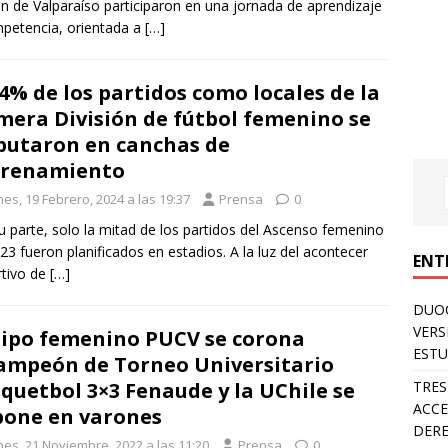
n de Valparaíso participaron en una jornada de aprendizaje
petencia, orientada a
[…]
34% de los partidos como locales de la
mera División de fútbol femenino se
putaron en canchas de
trenamiento
es, 19 Febrero, 2024 a las 19:37
Prensa
0
u parte, solo la mitad de los partidos del Ascenso femenino
23 fueron planificados en estadios. A la luz del acontecer
ENT
tivo de
[…]
DUOC
VERS
ipo femenino PUCV se corona
ESTU
ampeón de Torneo Universitario
TRES
quetbol 3×3 Fenaude y la UChile se
ACCE
one en varones
DERE
nes, 21 Noviembre, 2022 a las 11:20
Prensa
0