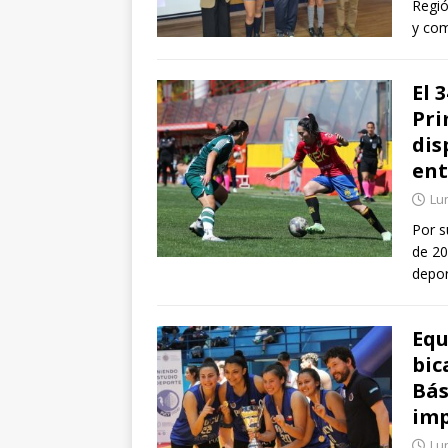
Regió
y com
El 
Pri
dis
en
Lun
Por s
de 20
depor
Equ
bic
Bás
imp
Lu