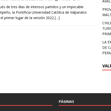
AVA
és de tres días de intensos partidos y un impecable
PROV
peño, la Pontificia Universidad Católica de Valparaíso
MALT
 el primer lugar de la versión 2022
[…]
CHIL
TURI
PRIM
LA E
DE C
PER
VAL
PÁGINAS