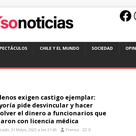
SPECTÁCULOS
CHILE Y EL MUNDO
SOCIEDAD
OPIN
lenos exigen castigo ejemplar:
oría pide desvincular y hacer
olver el dinero a funcionarios que
jaron con licencia médica
bado, 31 Mayo, 2025 a las 21:45
Prensa
0