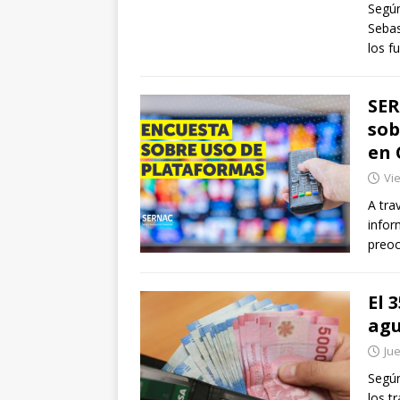
Según
Sebas
los f
SER
sob
en 
Vie
A tra
infor
preoc
El 
agu
Jue
Según
los t