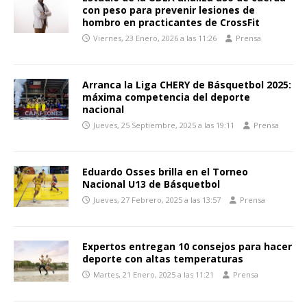
con peso para prevenir lesiones de
hombro en practicantes de CrossFit
Viernes, 23 Enero, 2026 a las 11:26
Prensa
Arranca la Liga CHERY de Básquetbol 2025:
máxima competencia del deporte
nacional
Jueves, 25 Septiembre, 2025 a las 19:11
Prensa
Eduardo Osses brilla en el Torneo
Nacional U13 de Básquetbol
Jueves, 27 Febrero, 2025 a las 13:57
Prensa
Expertos entregan 10 consejos para hacer
deporte con altas temperaturas
Martes, 21 Enero, 2025 a las 11:21
Prensa