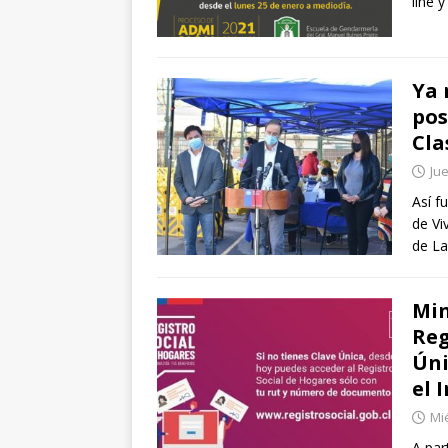
line 
Ya 
pos
Cla
Jue
Así f
de Vi
de La
Min
Reg
Úni
el 
Mié
A par