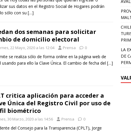
AVA
lizar sus datos en el Registro Social de Hogares podrán
PROV
lo sólo con su
[…]
MALT
CHIL
dan dos semanas para solicitar
TURI
bio de domicilio electoral
PRIM
rnes, 22 Mayo, 2020 a las 12:04
Prensa
0
LA E
DE C
ámite se realiza sólo de forma online en la página web de
PER
l usando para ello la Clave Única. El cambio de fecha del
[…]
VAL
T critica aplicación para acceder a
ve Única del Registro Civil por uso de
fil biométrico
nes, 30 Marzo, 2020 a las 14:56
Prensa
0
dente del Consejo para la Transparencia (CPLT), Jorge