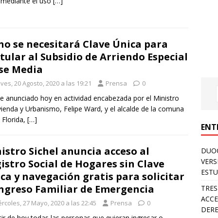
y mediante el uso
[…]
no se necesitará Clave Única para
tular al Subsidio de Arriendo Especial
se Media
ves, 20 Agosto, 2020 a las 19:21
Prensa
0
ue anunciado hoy en actividad encabezada por el Ministro
vienda y Urbanismo, Felipe Ward, y el alcalde de la comuna
 Florida,
[…]
ENT
istro Sichel anuncia acceso al
DUOC
VERS
istro Social de Hogares sin Clave
ESTU
ca y navegación gratis para solicitar
Ingreso Familiar de Emergencia
TRES
ACCE
rcoles, 27 Mayo, 2020 a las 22:45
Prensa
0
DERE
tir de hoy todas las personas que quieran ingresar o