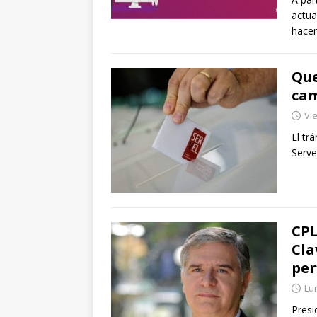
actua
hacer
Que
cam
Vie
El tr
Serve
CPL
Cla
per
Lu
Presi