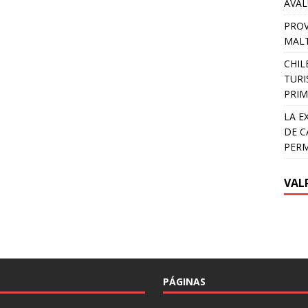
AVA
PROV
MALT
CHIL
TURI
PRIM
LA E
DE C
PER
VAL
PÁGINAS