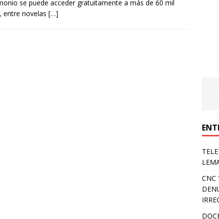
monio se puede acceder gratuitamente a más de 60 mil
s, entre novelas
[…]
ENT
TELE
LEMA
CNC 
DENU
IRRE
DOCE