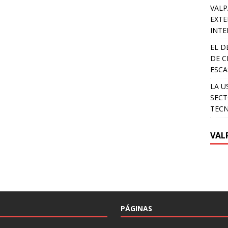
VALP
EXTE
INTE
EL D
DE C
ESCA
LA U
SECT
TEC
VAL
PÁGINAS