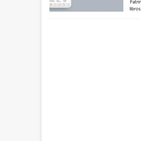
Patri
libro