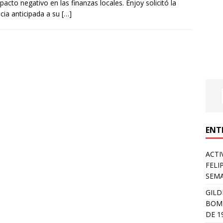
pacto negativo en las finanzas locales. Enjoy solicitó la
cia anticipada a su
[…]
ENT
ACTI
FELI
SEM
GILD
BOMB
DE 1