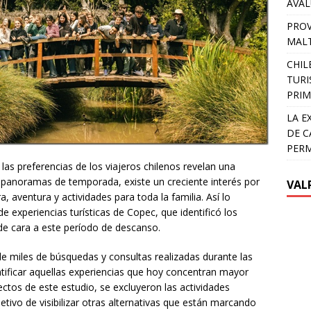
AVA
PROV
MALT
CHIL
TURI
PRIM
LA E
DE C
PER
as preferencias de los viajeros chilenos revelan una
es panoramas de temporada, existe un creciente interés por
VAL
, aventura y actividades para toda la familia. Así lo
 experiencias turísticas de Copec, que identificó los
e cara a este período de descanso.
s de miles de búsquedas y consultas realizadas durante las
tificar aquellas experiencias que hoy concentran mayor
fectos de este estudio, se excluyeron las actividades
jetivo de visibilizar otras alternativas que están marcando