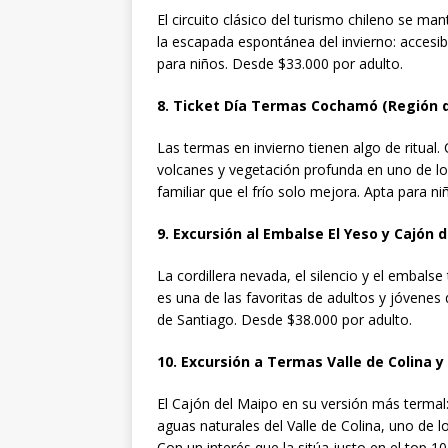
El circuito clásico del turismo chileno se ma
la escapada espontánea del invierno: accesibl
para niños. Desde $33.000 por adulto.
8. Ticket Día Termas Cochamó (Región 
Las termas en invierno tienen algo de ritual
volcanes y vegetación profunda en uno de lo
familiar que el frío solo mejora. Apta para 
9. Excursión al Embalse El Yeso y Cajón
La cordillera nevada, el silencio y el embals
es una de las favoritas de adultos y jóvene
de Santiago. Desde $38.000 por adulto.
10. Excursión a Termas Valle de Colina 
El Cajón del Maipo en su versión más termal:
aguas naturales del Valle de Colina, uno de 
Con un interés que la sitúa justo en el top 