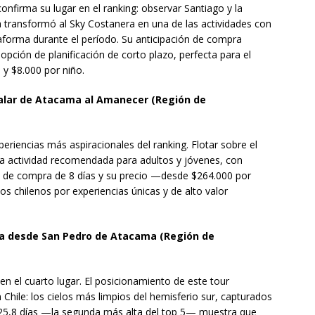
onfirma su lugar en el ranking: observar Santiago y la
a transformó al Sky Costanera en una de las actividades con
ataforma durante el período. Su anticipación de compra
pción de planificación de corto plazo, perfecta para el
 y $8.000 por niño.
 Salar de Atacama al Amanecer (Región de
eriencias más aspiracionales del ranking. Flotar sobre el
a actividad recomendada para adultos y jóvenes, con
ón de compra de 8 días y su precio —desde $264.000 por
os chilenos por experiencias únicas y de alto valor
ía desde San Pedro de Atacama (Región de
n el cuarto lugar. El posicionamiento de este tour
Chile: los cielos más limpios del hemisferio sur, capturados
 25,8 días —la segunda más alta del top 5— muestra que