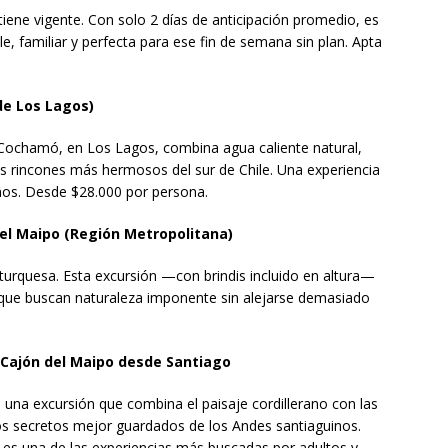
ntiene vigente. Con solo 2 días de anticipación promedio, es
e, familiar y perfecta para ese fin de semana sin plan. Apta
de Los Lagos)
. Cochamó, en Los Lagos, combina agua caliente natural,
s rincones más hermosos del sur de Chile. Una experiencia
niños. Desde $28.000 por persona.
 del Maipo (Región Metropolitana)
e turquesa. Esta excursión —con brindis incluido en altura—
s que buscan naturaleza imponente sin alejarse demasiado
y Cajón del Maipo desde Santiago
 una excursión que combina el paisaje cordillerano con las
los secretos mejor guardados de los Andes santiaguinos.
10 es una de las experiencias más buscadas por adultos y