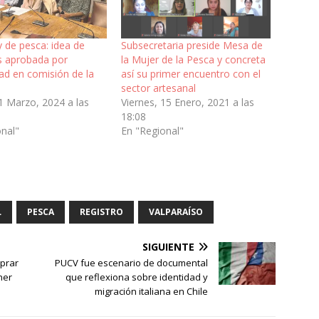
 de pesca: idea de
Subsecretaria preside Mesa de
es aprobada por
la Mujer de la Pesca y concreta
ad en comisión de la
así su primer encuentro con el
sector artesanal
1 Marzo, 2024 a las
Viernes, 15 Enero, 2021 a las
18:08
onal"
En "Regional"
L
PESCA
REGISTRO
VALPARAÍSO
SIGUIENTE
mprar
PUCV fue escenario de documental
ner
que reflexiona sobre identidad y
migración italiana en Chile