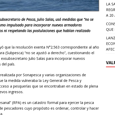
LA S
REGR
A 20
ubsecretario de Pesca, Julio Salas, usó medidas que “no se
CON
ismo impulsado para incorporar nuevos armadores
QUE 
os ni respetando las postulaciones que habían realizado
LANZ
ECON
uyó que la resolución exenta N°2.563 correspondiente al año
AFEC
ura (Subpesca) “no se ajustó a derecho”, cuestionando el
exsubsecretario Julio Salas para incorporar nuevos
VAL
 del país.
 realizada por Sonapesca y varias organizaciones de
e la medida vulneraba la Ley General de Pesca y
 acceso a pesquerías que se encontraban en estado de plena
evos ingresos.
sanal” (RPA) es un catastro formal para ejercer la pesca
de pescadores cuyo propósito es ordenar, controlar y hacer
a.