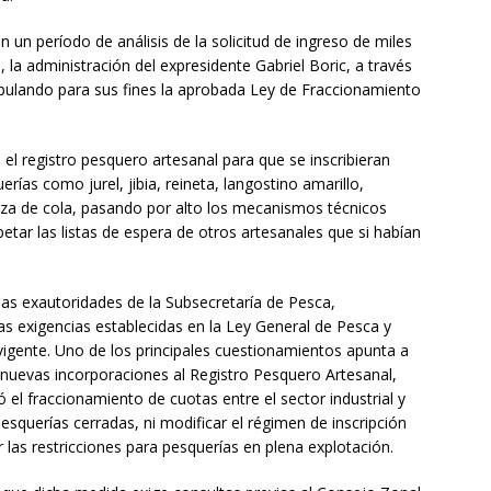
 un período de análisis de la solicitud de ingreso de miles
, la administración del expresidente Gabriel Boric, a través
nipulando para sus fines la aprobada Ley de Fraccionamiento
ó el registro pesquero artesanal para que se inscribieran
ías como jurel, jibia, reineta, langostino amarillo,
uza de cola, pasando por alto los mecanismos técnicos
spetar las listas de espera de otros artesanales que si habían
las exautoridades de la Subsecretaría de Pesca,
as exigencias establecidas en la Ley General de Pesca y
vigente. Uno de los principales cuestionamientos apunta a
ar nuevas incorporaciones al Registro Pesquero Artesanal,
l fraccionamiento de cuotas entre el sector industrial y
esquerías cerradas, ni modificar el régimen de inscripción
r las restricciones para pesquerías en plena explotación.