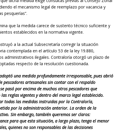
que dicha medida exige consultas previas al Consejo Zonal
udiendo el mecanismo legal de reemplazo por vacancia y
as pesquerías”.
mina que la medida carece de sustento técnico suficiente y
ientos establecidos en la normativa vigente.
struyó a la actual Subsecretaría corregir la situación
ia contemplada en el artículo 53 de la ley 19.880,
 administrativos ilegales. Contraloría otorgó un plazo de
optadas respecto de la resolución cuestionada.
e adoptó una medida profundamente irresponsable, pues abrió
de pescadores artesanales sin contar con el respaldo
 se pasó por encima de muchos otros pescadores que
las reglas vigentes y dentro del marco legal establecido.
r todas las medidas instruidas por la Contraloría,
tida por la administración anterior. La orden de la
ectivo. Sin embargo, también queremos ser claros:
ance para que esta situación, a largo plazo, tenga el menor
les, quienes no son responsables de las decisiones