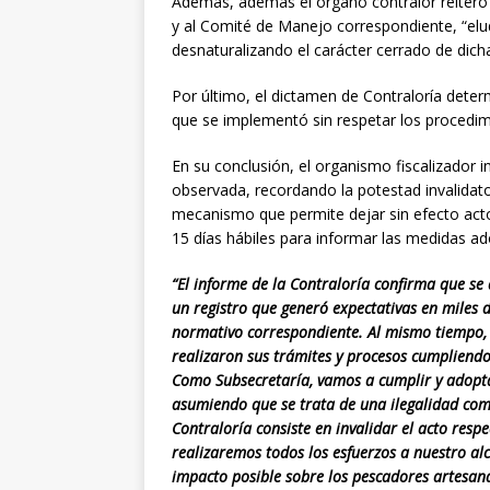
Además, además el órgano contralor reiteró 
y al Comité de Manejo correspondiente, “el
desnaturalizando el carácter cerrado de dich
Por último, el dictamen de Contraloría deter
que se implementó sin respetar los procedim
En su conclusión, el organismo fiscalizador in
observada, recordando la potestad invalidator
mecanismo que permite dejar sin efecto actos
15 días hábiles para informar las medidas ad
“El informe de la Contraloría confirma que s
un registro que generó expectativas en miles 
normativo correspondiente. Al mismo tiempo,
realizaron sus trámites y procesos cumpliendo 
Como Subsecretaría, vamos a cumplir y adopta
asumiendo que se trata de una ilegalidad come
Contraloría consiste en invalidar el acto resp
realizaremos todos los esfuerzos a nuestro alc
impacto posible sobre los pescadores artesana