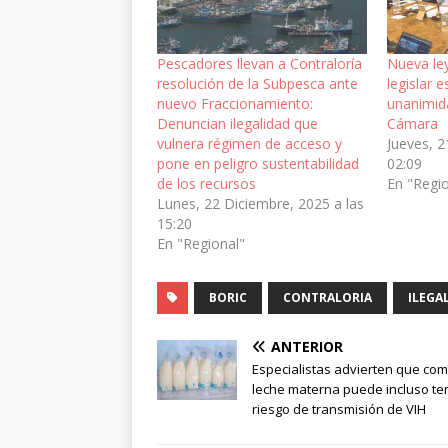
Pescadores llevan a Contraloría
Nueva ley
resolución de la Subpesca ante
legislar 
nuevo Fraccionamiento:
unanimid
Denuncian ilegalidad que
Cámara
vulnera régimen de acceso y
Jueves, 2
pone en peligro sustentabilidad
02:09
de los recursos
En "Regi
Lunes, 22 Diciembre, 2025 a las
15:20
En "Regional"
BORIC
CONTRALORIA
ILEGA
ANTERIOR
Especialistas advierten que co
leche materna puede incluso te
riesgo de transmisión de VIH