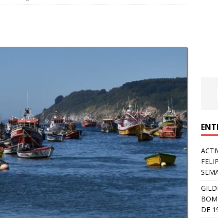
ENT
ACTI
FELI
SEM
GILD
BOMB
DE 1