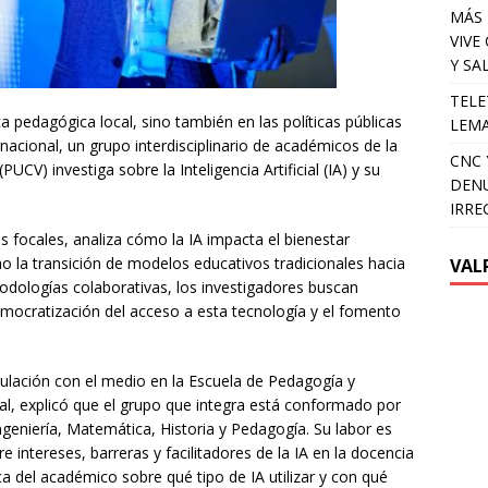
MÁS 
VIVE
Y SA
TELE
ica pedagógica local, sino también en las políticas públicas
LEMA
rnacional, un grupo interdisciplinario de académicos de la
CNC 
PUCV) investiga sobre la Inteligencia Artificial (IA) y su
DENU
IRRE
 focales, analiza cómo la IA impacta el bienestar
 la transición de modelos educativos tradicionales hacia
VAL
todologías colaborativas, los investigadores buscan
democratización del acceso a esta tecnología y el fomento
culación con el medio en la Escuela de Pedagogía y
al, explicó que el grupo que integra está conformado por
ngeniería, Matemática, Historia y Pedagogía. Su labor es
e intereses, barreras y facilitadores de la IA en la docencia
ica del académico sobre qué tipo de IA utilizar y con qué