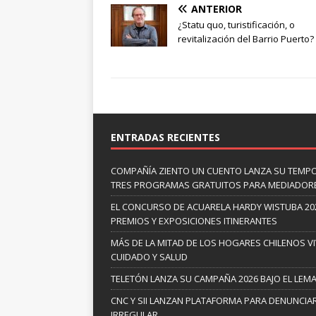
ANTERIOR
¿Statu quo, turistificación, o
revitalización del Barrio Puerto?
ENTRADAS RECIENTES
COMPAÑÍA ZIENTO UN CUENTO LANZA SU TEMP
TRES PROGRAMAS GRATUITOS PARA MEDIADOR
EL CONCURSO DE ACUARELA HARDY WISTUBA 20
PREMIOS Y EXPOSICIONES ITINERANTES
MÁS DE LA MITAD DE LOS HOGARES CHILENOS V
CUIDADO Y SALUD
TELETÓN LANZA SU CAMPAÑA 2026 BAJO EL LEM
CNC Y SII LANZAN PLATAFORMA PARA DENUNCI
IRREGULAR