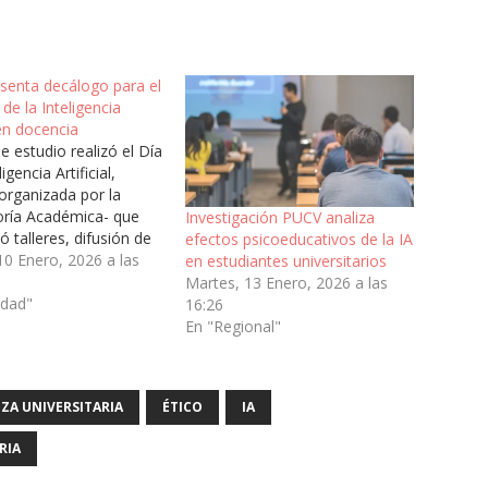
senta decálogo para el
 de la Inteligencia
 en docencia
e estudio realizó el Día
ligencia Artificial,
organizada por la
toría Académica- que
Investigación PUCV analiza
 talleres, difusión de
efectos psicoeducativos de la IA
iones y el análisis del
10 Enero, 2026 a las
en estudiantes universitarios
tico, social y
Martes, 13 Enero, 2026 a las
o de dicha
edad"
16:26
a.En el marco del Día
En "Regional"
 jornada en la que se
ron investigaciones y…
ZA UNIVERSITARIA
ÉTICO
IA
RIA