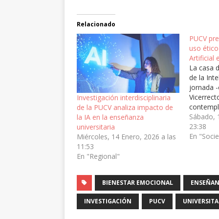
Relacionado
PUCV pre
uso ético
Artificial
La casa d
de la Inte
jornada -
Vicerrec
Investigación interdisciplinaria
contempló
de la PUCV analiza impacto de
investigac
Sábado, 
la IA en la enseñanza
impacto é
23:38
universitaria
formativ
En "Soci
Miércoles, 14 Enero, 2026 a las
tecnologí
11:53
de la IA,
En "Regional"
presenta
BIENESTAR EMOCIONAL
ENSEÑAN
INVESTIGACIÓN
PUCV
UNIVERSITA