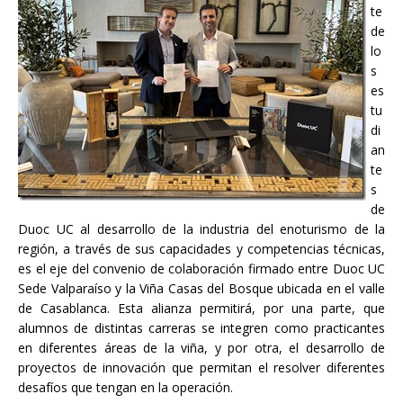
te
de
lo
s
es
tu
di
an
te
s
de
Duoc UC al desarrollo de la industria del enoturismo de la
región, a través de sus capacidades y competencias técnicas,
es el eje del convenio de colaboración firmado entre Duoc UC
Sede Valparaíso y la Viña Casas del Bosque ubicada en el valle
de Casablanca. Esta alianza permitirá, por una parte, que
alumnos de distintas carreras se integren como practicantes
en diferentes áreas de la viña, y por otra, el desarrollo de
proyectos de innovación que permitan el resolver diferentes
desafíos que tengan en la operación.