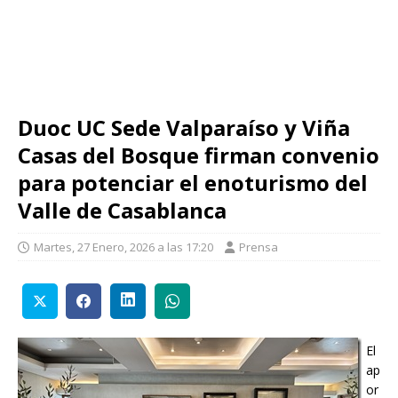
Duoc UC Sede Valparaíso y Viña
Casas del Bosque firman convenio
para potenciar el enoturismo del
Valle de Casablanca
Martes, 27 Enero, 2026 a las 17:20
Prensa
El
ap
or