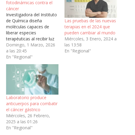
fotodinámicas contra el
cáncer
Investigadora del Instituto
Las pruebas de las nuevas
de Química diseña
terapias en el 2024 que
moléculas capaces de
pueden cambiar al mundo
liberar especies
Miércoles, 3 Enero, 2024 a
terapéuticas al recibir luz
las 13:58
visible, abriendo paso a
Domingo, 1 Marzo, 2026
En "Regional"
tratamientos más precisos
a las 20:45
y con menos efectos
En "Regional"
secundarios en el
combate a esta
enfermedad.Una nueva
contribución al
tratamiento del cáncer
está desarrollando la
Laboratorio produce
PUCV, a través de la
anticuerpos para combatir
innovación en la…
el cáncer gástrico
Miércoles, 26 Febrero,
2025 a las 01:26
En "Regional"