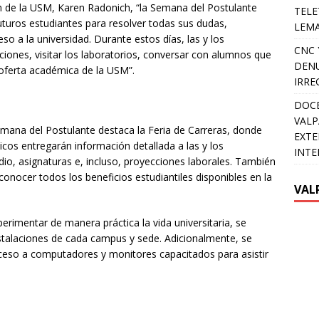
ón de la USM, Karen Radonich, “la Semana del Postulante
TELE
futuros estudiantes para resolver todas sus dudas,
LEMA
so a la universidad. Durante estos días, las y los
CNC 
ciones, visitar los laboratorios, conversar con alumnos que
DENU
a oferta académica de la USM”.
IRRE
DOCE
VALP
Semana del Postulante destaca la Feria de Carreras, donde
EXTE
os entregarán información detallada a las y los
INTE
dio, asignaturas e, incluso, proyecciones laborales. También
conocer todos los beneficios estudiantiles disponibles en la
VAL
rimentar de manera práctica la vida universitaria, se
nstalaciones de cada campus y sede. Adicionalmente, se
cceso a computadores y monitores capacitados para asistir