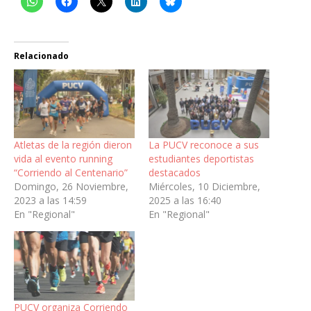
Relacionado
Atletas de la región dieron
La PUCV reconoce a sus
vida al evento running
estudiantes deportistas
“Corriendo al Centenario”
destacados
Domingo, 26 Noviembre,
Miércoles, 10 Diciembre,
2023 a las 14:59
2025 a las 16:40
En "Regional"
En "Regional"
PUCV organiza Corriendo