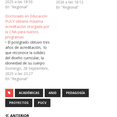
2025 a las 18:50
cuarta a nivel país, en
2026 a las 18:12
En "Regional"
coherencia con su Plan de
En "Regional"
Desarrollo Estratégico
Doctorado en Educación
2023-2029 y su vocación
PUCV obtiene máxima
por promover
acreditación otorgada por
conocimiento de
la CNA para nuevos
frontera. Con la
programas
adjudicación de 31
• El postgrado obtuvo tres
proyectos en el
años de acreditación, lo
concurso…
que reconoce la solidez
del diseño curricular, la
idoneidad de su cuerpo
académico y modelo de
Domingo, 28 Septiembre,
investigación, así como
2025 a las 23:27
los mecanismos de
En "Regional"
aseguramiento de la
calidad. El Doctorado en
ACADÉMICAS
ANID
PEDAGOGÍA
Educación de la Pontificia
Universidad Católica de
PROYECTOS
PUCV
Valparaíso (PUCV) obtuvo
tres años…
ANTERIOR