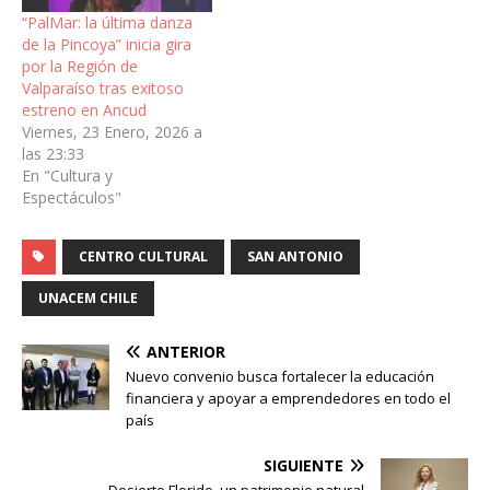
“PalMar: la última danza
de la Pincoya” inicia gira
por la Región de
Valparaíso tras exitoso
estreno en Ancud
Viernes, 23 Enero, 2026 a
las 23:33
En "Cultura y
Espectáculos"
CENTRO CULTURAL
SAN ANTONIO
UNACEM CHILE
ANTERIOR
Nuevo convenio busca fortalecer la educación
financiera y apoyar a emprendedores en todo el
país
SIGUIENTE
Desierto Florido, un patrimonio natural