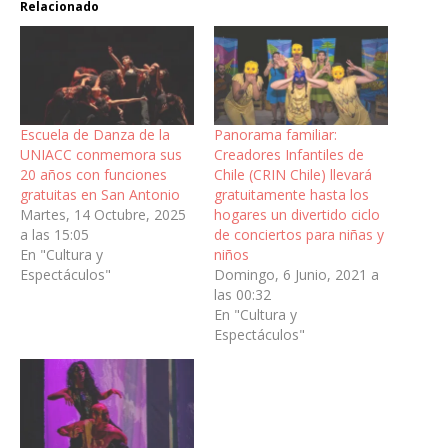
Relacionado
Escuela de Danza de la
Panorama familiar:
UNIACC conmemora sus
Creadores Infantiles de
20 años con funciones
Chile (CRIN Chile) llevará
gratuitas en San Antonio
gratuitamente hasta los
Martes, 14 Octubre, 2025
hogares un divertido ciclo
a las 15:05
de conciertos para niñas y
En "Cultura y
niños
Espectáculos"
Domingo, 6 Junio, 2021 a
las 00:32
En "Cultura y
Espectáculos"