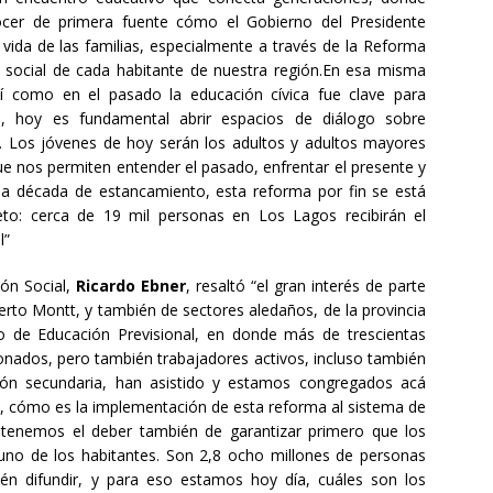
er de primera fuente cómo el Gobierno del Presidente
vida de las familias, especialmente a través de la Reforma
 social de cada habitante de nuestra región.En esa misma
así como en el pasado la educación cívica fue clave para
, hoy es fundamental abrir espacios de diálogo sobre
 Los jóvenes de hoy serán los adultos y adultos mayores
e nos permiten entender el pasado, enfrentar el presente y
na década de estancamiento, esta reforma por fin se está
eto: cerca de 19 mil personas en Los Lagos recibirán el
l”
ión Social,
Ricardo Ebner
, resaltó “el gran interés de parte
erto Montt, y también de sectores aledaños, de la provincia
o de Educación Previsional, en donde más de trescientas
onados, pero también trabajadores activos, incluso también
ión secundaria, han asistido y estamos congregados acá
s, cómo es la implementación de esta reforma al sistema de
 tenemos el deber también de garantizar primero que los
uno de los habitantes. Son 2,8 ocho millones de personas
én difundir, y para eso estamos hoy día, cuáles son los