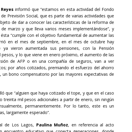
 Reyes
informó que “estamos en esta actividad del Fondo
 de Previsión Social, que es parte de varias actividades que
objeto de dar a conocer las características de la reforma de
s de marzo y que lleva varios meses implementándose”, y
 ésta “cumple con el objetivo fundamental de aumentar las
rrió en el mes de septiembre, en el mes de octubre hay
ue ya vieron aumentada sus pensiones, con la Pensión
l pesos, y lo que viene en enero próximo, el aumento de las
nsión de AFP o en una compañía de seguros, van a ver
s; por años cotizados, premiando el esfuerzo del ahorro
s, un bono compensatorio por las mayores expectativas de
ló que “alguien que haya cotizado el tope, y que en el caso
to treinta mil pesos adicionales a partir de enero, sin ningún
nsualmente, permanentemente. Por lo tanto, este es un
as, largamente esperado”.
nal de Los Lagos,
Paulina Muñoz
, en referencia al acto
un encuentro educativo que conecta generaciones, donde