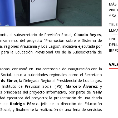
MÁS 
VIVE
Y SA
TELE
LEMA
ntt, el subsecretario de Previsión Social,
Claudio Reyes
,
CNC 
nzamiento del proyecto “Promoción sobre el Sistema de
DENU
a, regiones Araucanía y Los Lagos”, iniciativa ejecutada por
IRRE
ara la Educación Previsional XXI de la Subsecretaría de
VAL
onas, consistió en una ceremonia de inauguración con la
n Social, junto a autoridades regionales como el Secretario
rdo Ebner
; la Delegada Regional Presidencial de Los Lagos,
l Instituto de Previsión Social (IPS),
Marcelo Álvarez
; y
s principales del proyecto informativo, por parte de
Nelly
dad ejecutora del proyecto; la presentación de una charla
te de
Rodrigo Pérez
, jefe de la dirección de Educación
Social, y finalmente la realización de una feria de servicios