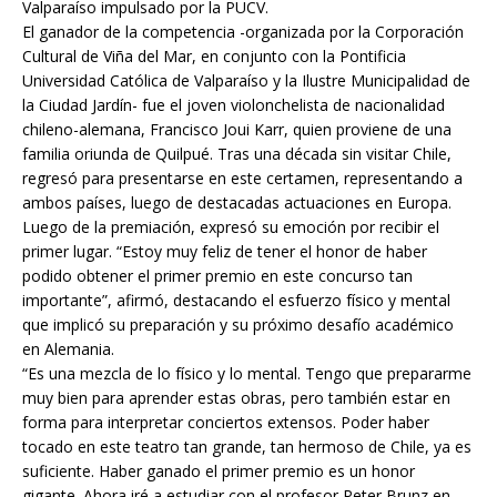
Valparaíso impulsado por la PUCV.
El ganador de la competencia -organizada por la Corporación
Cultural de Viña del Mar, en conjunto con la Pontificia
Universidad Católica de Valparaíso y la Ilustre Municipalidad de
la Ciudad Jardín- fue el joven violonchelista de nacionalidad
chileno-alemana, Francisco Joui Karr, quien proviene de una
familia oriunda de Quilpué. Tras una década sin visitar Chile,
regresó para presentarse en este certamen, representando a
ambos países, luego de destacadas actuaciones en Europa.
Luego de la premiación, expresó su emoción por recibir el
primer lugar. “Estoy muy feliz de tener el honor de haber
podido obtener el primer premio en este concurso tan
importante”, afirmó, destacando el esfuerzo físico y mental
que implicó su preparación y su próximo desafío académico
en Alemania.
“Es una mezcla de lo físico y lo mental. Tengo que prepararme
muy bien para aprender estas obras, pero también estar en
forma para interpretar conciertos extensos. Poder haber
tocado en este teatro tan grande, tan hermoso de Chile, ya es
suficiente. Haber ganado el primer premio es un honor
gigante. Ahora iré a estudiar con el profesor Peter Brunz en