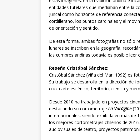
estas imágenes: en la tradición andina e in
entidades tutelares que mediaban entre la c
Juncal como horizonte de referencia conecta
cordillerano, los puntos cardinales y el mo
de orientación y sentido.
De esta forma, ambas fotografías no sólo re
lunares se inscriben en la geografía, recor
las cumbres andinas todavía es posible leer e
Reseña Cristóbal Sánchez:
Cristóbal Sánchez (Viña del Mar, 1992) es fot
Su trabajo se desarrolla en la dirección de f
cruza arte escénico, territorio, ciencia y mem
Desde 2010 ha trabajado en proyectos cinem
destacando su cortometraje
La Vorágine
(201
internacionales, siendo exhibida en más de 1
los mejores cortometrajes chilenos de 2016
audiovisuales de teatro, proyectos patrimonia