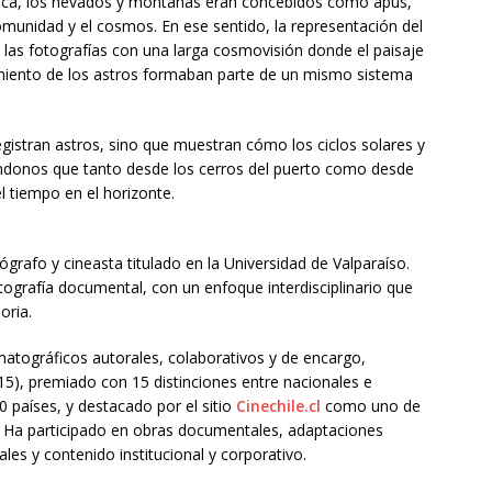
caica, los nevados y montañas eran concebidos como apus,
omunidad y el cosmos. En ese sentido, la representación del
 las fotografías con una larga cosmovisión donde el paisaje
vimiento de los astros formaban parte de un mismo sistema
gistran astros, sino que muestran cómo los ciclos solares y
dándonos que tanto desde los cerros del puerto como desde
l tiempo en el horizonte.
ógrafo y cineasta titulado en la Universidad de Valparaíso.
otografía documental, con un enfoque interdisciplinario que
oria.
atográficos autorales, colaborativos y de encargo,
5), premiado con 15 distinciones entre nacionales e
0 países, y destacado por el sitio
Cinechile.cl
como uno de
. Ha participado en obras documentales, adaptaciones
les y contenido institucional y corporativo.