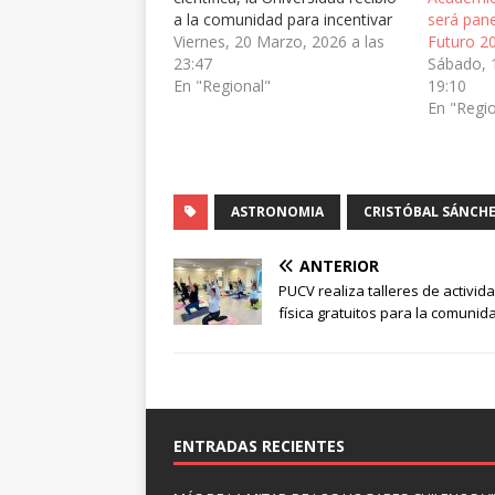
a la comunidad para incentivar
será pan
el interés por el cosmos.Con
Viernes, 20 Marzo, 2026 a las
Futuro 2
una serie de iniciativas
23:47
Sábado, 
diseñadas para acercar la
En "Regional"
19:10
ciencia a la sociedad, la
En "Regi
Pontificia Universidad Católica
de Valparaíso (PUCV) celebró el
Día…
ASTRONOMIA
CRISTÓBAL SÁNCH
ANTERIOR
PUCV realiza talleres de activid
física gratuitos para la comunid
ENTRADAS RECIENTES