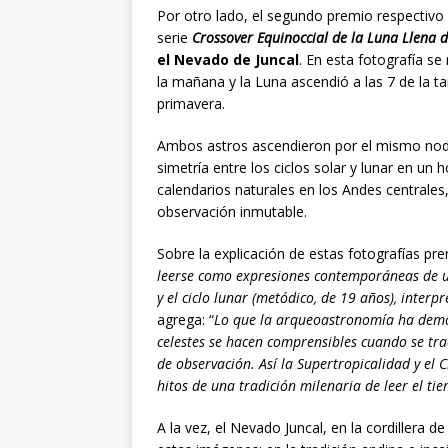
Por otro lado, el segundo premio respectivo 
serie
Crossover Equinoccial de la Luna Llena 
el Nevado de Juncal
. En esta fotografía s
la mañana y la Luna ascendió a las 7 de la 
primavera.
Ambos astros ascendieron por el mismo nodo 
simetría entre los ciclos solar y lunar en un 
calendarios naturales en los Andes centrales,
observación inmutable.
Sobre la explicación de estas fotografías pr
leerse como expresiones contemporáneas de un 
y el ciclo lunar (metódico, de 19 años), inter
agrega: “
Lo que la arqueoastronomía ha demost
celestes se hacen comprensibles cuando se tr
de observación. Así la Supertropicalidad y el
hitos de una tradición milenaria de leer el tie
A la vez, el Nevado Juncal, en la cordillera d