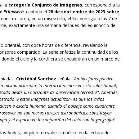
a la
categoría Conjunto de Imágenes
, correspondió a la
de Primavera
, captada el
28 de septiembre de 2023 sobre
e muestra cómo, en un mismo día, el Sol emergió a las 7 de
tarde, exactamente una semana después del equinoccio de
oriental, con doce horas de diferencia, revelando la
horizonte compartido. La serie enfatiza la continuidad de los
 donde el cielo y la cordillera se encuentran en un marco de
emiadas,
Cristóbal Sanchez
señala: “
Ambas fotos pueden
mismo principio: la interacción entre el ciclo solar (anual)
pretada desde un horizonte de observación terrestre
”. Además,
rado -y estas imágenes actualizan- es que los ciclos
aducen a escala humana, usando el paisaje como cuadrante
 Crossover no son meras rarezas astronómicas: constituyen
mpo y el espacio en la conjunción del cielo con la geografía
”.
e los Andes, adquiere un valor simbólico en la lectura de