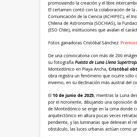
promoviendo la creación y el libre intercambi
El certamen contó con la colaboración de la 
Comunicación de la Ciencia (ACHIPEC), el Inst
Chilena de Astronomía (SOCHIAS), la Fundaci
(ESO Chile), instituciones que avalan el carácter
Fotos ganadoras Cristóbal Sánchez:
Premios
De una convocatoria con más de 200 imágenes
su fotografía
Puesta de Luna Llena Supertrop
Montedónico en Playa Ancha,
Cristóbal ob
obra registra un fenómeno que ocurre sólo c
invierno, en su declinación más austral del c
El
10 de junio de 2025
, mientras la Luna de
por el nororiente, dibujando una oposición di
de Montedónico se erige en la cima donde co
arquitectónico en altura pocas veces retrat
pendiente, y las luminarias que delinean el 
obstáculo, las luces urbanas actúan como una