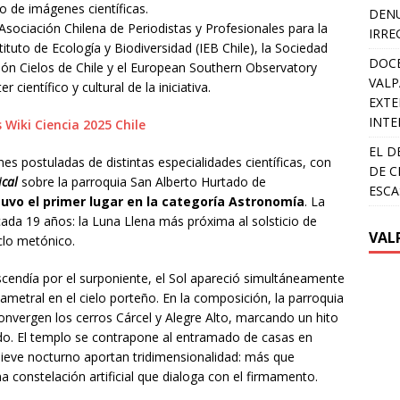
o de imágenes científicas.
DENU
Asociación Chilena de Periodistas y Profesionales para la
IRRE
ituto de Ecología y Biodiversidad (IEB Chile), la Sociedad
DOCE
ón Cielos de Chile y el European Southern Observatory
VALP
 científico y cultural de la iniciativa.
EXTE
INTE
 Wiki Ciencia 2025 Chile
EL D
 postuladas de distintas especialidades científicas, con
DE C
ical
sobre la parroquia San Alberto Hurtado de
ESCA
tuvo el primer lugar en la categoría Astronomía
. La
ada 19 años: la Luna Llena más próxima al solsticio de
VAL
iclo metónico.
scendía por el surponiente, el Sol apareció simultáneamente
ametral en el cielo porteño. En la composición, la parroquia
nvergen los cerros Cárcel y Alegre Alto, marcando un hito
ado. El templo se contrapone al entramado de casas en
relieve nocturno aportan tridimensionalidad: más que
 constelación artificial que dialoga con el firmamento.