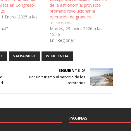
elista en Congreso
de la astronomía: proyecto
025
promete revolucionar la
11 Enero, 2025 a las
operación de grandes
telescopios
onal"
Martes, 23 Junio, 2026 a las
15:26
En "Regional"
EZ
VALPARAÍSO
WIKICIENCIA
SIGUIENTE
ad
Por un turismo al servicio de los
ad
territorios
PÁGINAS