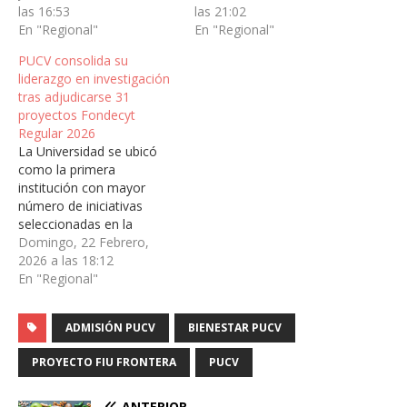
las 16:53
las 21:02
En "Regional"
En "Regional"
PUCV consolida su
liderazgo en investigación
tras adjudicarse 31
proyectos Fondecyt
Regular 2026
La Universidad se ubicó
como la primera
institución con mayor
número de iniciativas
seleccionadas en la
Región de Valparaíso y la
Domingo, 22 Febrero,
cuarta a nivel país, en
2026 a las 18:12
coherencia con su Plan de
En "Regional"
Desarrollo Estratégico
2023-2029 y su vocación
ADMISIÓN PUCV
BIENESTAR PUCV
por promover
conocimiento de
PROYECTO FIU FRONTERA
PUCV
frontera. Con la
adjudicación de 31
proyectos en el
ANTERIOR