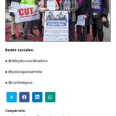
Redes sociales:
● @4dejuliocoordinadora
● @justiciaparaamelia
● @confedeprus
Compártelo: