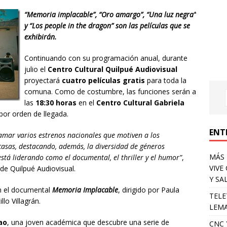
“
Memoria implacable”, “Oro amargo”, “Una luz negra”
y “Los people in the dragon” son las películas que se
exhibirán.
Continuando con su programación anual, durante
julio el
Centro Cultural Quilpué Audiovisual
proyectará
cuatro películas gratis
para toda la
comuna. Como de costumbre, las funciones serán a
las
18:30 horas
en el
Centro Cultural Gabriela
por orden de llegada.
ENT
ramar varios estrenos nacionales que motiven a los
 casas, destacando, además, la diversidad de géneros
MÁS 
stá liderando como el documental, el thriller y el humor”
,
VIVE
de Quilpué Audiovisual.
Y SA
n el documental
Memoria Implacable
, dirigido por Paula
TELE
lo Villagrán.
LEMA
ao
, una joven académica que descubre una serie de
CNC 