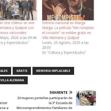
l cine chileno se vive
Estreno nacional en Marga
Alemana y Quilpué con
Marga: La película “Me rompiste
renos nacionales
el corazón” se exhibe gratis en
 Mayo, 2026 a las 09:46
Villa Alemana y Quilpué
ra y Espectáculos"
Lunes, 25 Agosto, 2025 a las
20:05
En "Cultura y Espectáculos"
ALES
GRATIS
MEMORIA IMPLACABLE
VILLA ALEMANA
SIGUIENTE
20 mujeres porteñas participarán de
áncer
la 3ª Escuela de
arse a
Microemprendimientos Familiares de