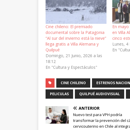
Cine chileno: El premiado
En mayo e
documental sobre la Patagonia
en Villa 
“Al sur del invierno está la nieve”
cinco est
llega gratis a Villa Alemana y
Lunes, 4
Quilpué
En "Cultu
Domingo, 21 Junio, 2026 a las
18:12
En "Cultura y Espectáculos"
CINE CHILENO
ESTRENOS NACION
PELICULAS
QUILPUÉ AUDIOVISUAL
ANTERIOR
Nuevo test para VPH podría
transformar la prevención del c
cervicouterino en Chile al integr