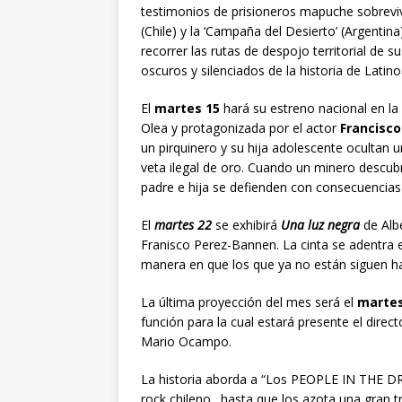
testimonios de prisioneros mapuche sobrevivie
(Chile) y la ‘Campaña del Desierto’ (Argenti
recorrer las rutas de despojo territorial de 
oscuros y silenciados de la historia de Latin
El
martes 15
hará su estreno nacional en la
Olea y protagonizada por el actor
Francisco
un pirquinero y su hija adolescente ocultan 
veta ilegal de oro. Cuando un minero descub
padre e hija se defienden con consecuencias 
El
martes 22
se exhibirá
Una luz negra
de Albe
Franisco Perez-Bannen. La cinta se adentra en 
manera en que los que ya no están siguen hab
La última proyección del mes será el
martes
función para la cual estará presente el direc
Mario Ocampo.
La historia aborda a “Los PEOPLE IN THE D
rock chileno…hasta que los azota una gran tra