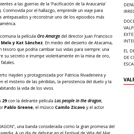
ntes a las guerras de la ‘Pacificación de la Araucanía’
DENU
na). Conmovida por el hallazgo, emprende un viaje para
IRRE
sus antepasados y reconstruir uno de los episodios más
DOCE
oamérica.
VALP
EXTE
 comuna la película
Oro Amargo
del director Juan Francisco
INTE
 Melo y Kat Sánchez
. En medio del desierto de Atacama,
un tesoro que podría cambiar sus vidas para siempre: una
EL D
re su secreto e irrumpe violentamente en la mina de oro,
DE C
fatales.
ESCA
rto Hayden y protagonizada por Patricia Rivadeneira y
VAL
el misterio de las pérdidas, la persistencia del duelo y la
itando la vida de los vivos.
 29
con la delirante película
Los people in the dragon
,
tor
Pablo Greene
, el músico
Camilo Zicavo
y el actor
RAGON”, una banda considerada como la gran promesa del
gedia. A un día de debutar en el Festival de Viña del Mar,