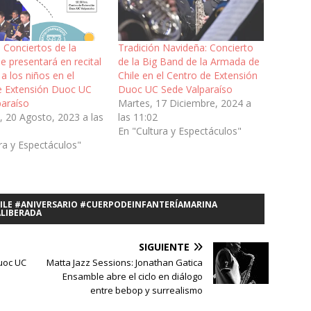
 Conciertos de la
Tradición Navideña: Concierto
 presentará en recital
de la Big Band de la Armada de
a los niños en el
Chile en el Centro de Extensión
e Extensión Duoc UC
Duoc UC Sede Valparaíso
paraíso
Martes, 17 Diciembre, 2024 a
 20 Agosto, 2023 a las
las 11:02
En "Cultura y Espectáculos"
ra y Espectáculos"
LE #ANIVERSARIO #CUERPODEINFANTERÍAMARINA
LIBERADA
SIGUIENTE
uoc UC
Matta Jazz Sessions: Jonathan Gatica
Ensamble abre el ciclo en diálogo
entre bebop y surrealismo