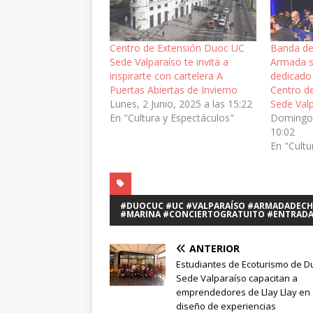
Centro de Extensión Duoc UC
Banda de
Sede Valparaíso te invita a
Armada se
inspirarte con cartelera A
dedicado 
Puertas Abiertas de Invierno
Centro d
Lunes, 2 Junio, 2025 a las 15:22
Sede Val
En "Cultura y Espectáculos"
Domingo,
10:02
En "Cultu
#DUOCUC #UC #VALPARAÍSO #ARMADADECHI
#MARINA #CONCIERTOGRATUITO #ENTRADA
ANTERIOR
Estudiantes de Ecoturismo de D
Sede Valparaíso capacitan a
emprendedores de Llay Llay en
diseño de experiencias