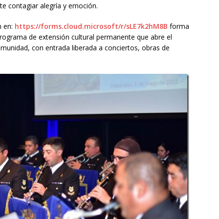
e contagiar alegría y emoción.
n en:
https://forms.cloud.microsoft/r/sLE7k2hM8B
forma
 programa de extensión cultural permanente que abre el
omunidad, con entrada liberada a conciertos, obras de