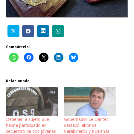
Compártelo:
Relacionado
Detienen a sujeto que
Gobernador Le Dantec
habría participado en
destacó labor de
secuestro de dos jóvenes
Carabineros y PDI en la