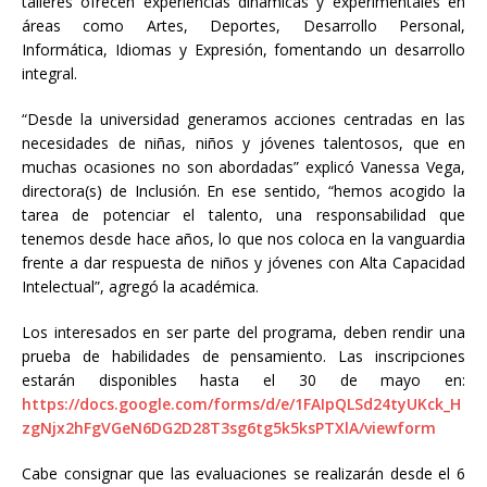
talleres ofrecen experiencias dinámicas y experimentales en
áreas como Artes, Deportes, Desarrollo Personal,
Informática, Idiomas y Expresión, fomentando un desarrollo
integral.
“Desde la universidad generamos acciones centradas en las
necesidades de niñas, niños y jóvenes talentosos, que en
muchas ocasiones no son abordadas” explicó Vanessa Vega,
directora(s) de Inclusión. En ese sentido, “hemos acogido la
tarea de potenciar el talento, una responsabilidad que
tenemos desde hace años, lo que nos coloca en la vanguardia
frente a dar respuesta de niños y jóvenes con Alta Capacidad
Intelectual”, agregó la académica.
Los interesados en ser parte del programa, deben rendir una
prueba de habilidades de pensamiento. Las inscripciones
estarán disponibles hasta el 30 de mayo en:
https://docs.google.com/forms/d/e/1FAIpQLSd24tyUKck_H
zgNjx2hFgVGeN6DG2D28T3sg6tg5k5ksPTXlA/viewform
Cabe consignar que las evaluaciones se realizarán desde el 6