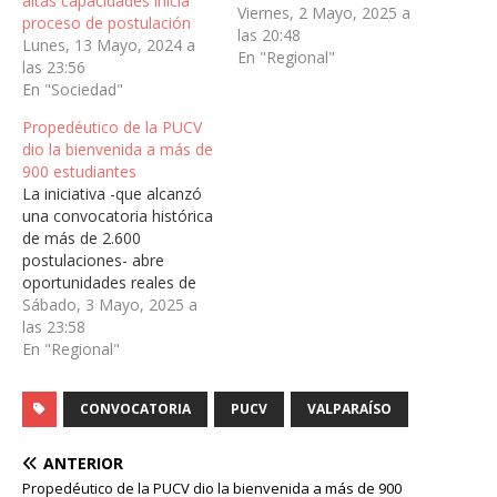
altas capacidades inicia
Viernes, 2 Mayo, 2025 a
proceso de postulación
las 20:48
Lunes, 13 Mayo, 2024 a
En "Regional"
las 23:56
En "Sociedad"
Propedéutico de la PUCV
dio la bienvenida a más de
900 estudiantes
La iniciativa -que alcanzó
una convocatoria histórica
de más de 2.600
postulaciones- abre
oportunidades reales de
ingreso a la educación
Sábado, 3 Mayo, 2025 a
superior a través de una
las 23:58
vía de admisión especial.
En "Regional"
El programa reafirma el
compromiso institucional
CONVOCATORIA
PUCV
VALPARAÍSO
con el acceso equitativo y
el apoyo a las trayectorias
educativas.Con emoción,
ANTERIOR
orgullo y la…
Propedéutico de la PUCV dio la bienvenida a más de 900