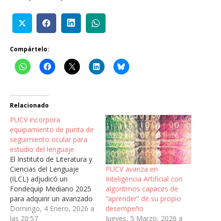
Compártelo:
Relacionado
PUCV incorpora
equipamiento de punta de
seguimiento ocular para
estudio del lenguaje
El Instituto de Literatura y
PUCV avanza en
Ciencias del Lenguaje
Inteligencia Artificial con
(ILCL) adjudicó un
algoritmos capaces de
Fondequip Mediano 2025
“aprender” de su propio
para adquirir un avanzado
desempeño
sistema de eye-tracking
Domingo, 4 Enero, 2026 a
Jueves, 5 Marzo, 2026 a
capaz de registrar
las 20:57