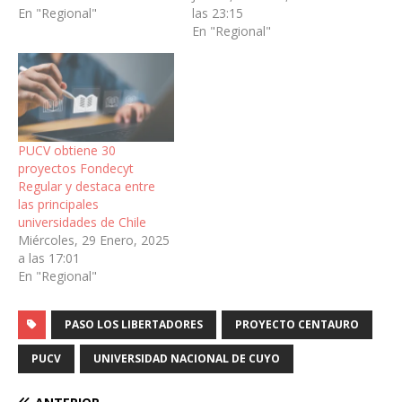
las 23:15
movimientos oculares en
En "Regional"
En "Regional"
movimiento, fortaleciendo
la investigación asociativa
y consolidando el
liderazgo nacional de la
Universidad.Desarrollar y
consolidar la investigación
asociativa de vanguardia
PUCV obtiene 30
en estudios sobre…
proyectos Fondecyt
Regular y destaca entre
las principales
universidades de Chile
Miércoles, 29 Enero, 2025
a las 17:01
En "Regional"
PASO LOS LIBERTADORES
PROYECTO CENTAURO
PUCV
UNIVERSIDAD NACIONAL DE CUYO