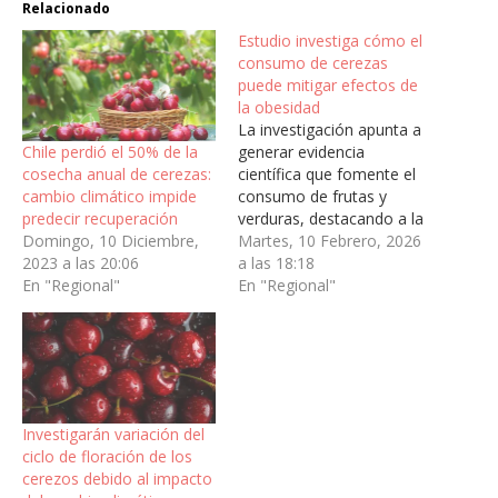
Relacionado
Estudio investiga cómo el
consumo de cerezas
puede mitigar efectos de
la obesidad
La investigación apunta a
Chile perdió el 50% de la
generar evidencia
cosecha anual de cerezas:
científica que fomente el
cambio climático impide
consumo de frutas y
predecir recuperación
verduras, destacando a la
Domingo, 10 Diciembre,
cereza dulce como
Martes, 10 Febrero, 2026
2023 a las 20:06
alimento funcional frente
a las 18:18
En "Regional"
a trastornos metabólicos
En "Regional"
y neurológicos
relacionados con esta
enfermedad.Un proyecto
de investigación
internacional sobre los
beneficios de la ingesta de
Investigarán variación del
cerezas dulces en la salud,
ciclo de floración de los
integra…
cerezos debido al impacto