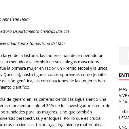
. Annelene Heim
rectora Departamento Ciencias Básicas
iversidad Santo Tomás Viña del Mar
lo largo de la historia, las mujeres han desempeñado un
ias, a menudo a la sombra de sus colegas masculinos.
ue la primera mujer en recibir un Premio Nobel y la única
ca y Química), hasta figuras contemporáneas como Jennifer
ENT
 edición genética, las contribuciones de las mujeres han
iento científico.
MÁS 
VIVE
cha de género en las carreras científicas sigue siendo una
Y SA
eres representan solo el 30% de los investigadores en todo
TELE
 oportunidades para las mujeres, sino que también
LEMA
diversas perspectivas y enfoques. Por lo que es crucial
arreras en ciencias, tecnología, ingeniería y matemáticas
CNC 