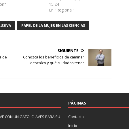
apoyar a las mujeres con VIH en
15:24
ión"
la región que enfrentan
En "Regional"
discriminación en el sistema de
salud y en su…
LUSIVA
PAPEL DE LA MUJER EN LAS CIENCIAS
SIGUIENTE
a de
Conozca los beneficios de caminar
descalzo y qué cuidados tener
PÁGINAS
IVE CON UN GATO: CLAVES PARA SU
Contacto
Inicio