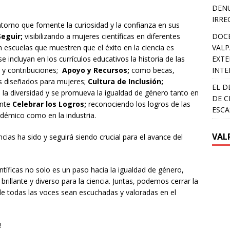
DENU
IRRE
torno que fomente la curiosidad y la confianza en sus
Seguir;
visibilizando a mujeres científicas en diferentes
DOCE
escuelas que muestren que el éxito en la ciencia es
VALP
 incluyan en los currículos educativos la historia de las
EXTE
s y contribuciones;
Apoyo y Recursos;
como becas,
INTE
as diseñados para mujeres;
Cultura de Inclusión;
EL D
la diversidad y se promueva la igualdad de género tanto en
DE C
ente
Celebrar los Logros;
reconociendo los logros de las
ESCA
adémico como en la industria.
VAL
ncias ha sido y seguirá siendo crucial para el avance del
entíficas no solo es un paso hacia la igualdad de género,
rillante y diverso para la ciencia. Juntas, podemos cerrar la
e todas las voces sean escuchadas y valoradas en el
!