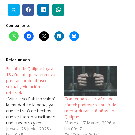
Compártelo:
Relacionado
Fiscalía de Quilpué logra
18 años de pena efectiva
para autor de abuso
sexual y violación
reiterada
Condenado a 14 años de
-Ministerio Público valoró
cárcel: padrastro abusó de
la entidad de la pena, ya
menor durante 8 años en
que se trató de hechos
Quilpué
que se fueron suscitando
Martes, 17 Marzo, 2026 a
uno tras otro y en
las 09:17
aumento, todos en contra
Jueves, 26 Junio, 2025 a
En "Crónica Roja"
de la misma víctima.Ante
las 19:45