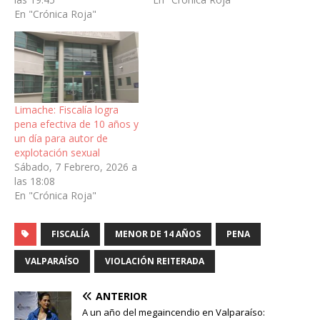
esta sala del Tribunal de
En "Crónica Roja"
Juicio Oral en lo Penal de
Viña del Mar, se desarrolló
el juicio en…
Limache: Fiscalía logra
pena efectiva de 10 años y
un día para autor de
explotación sexual
Sábado, 7 Febrero, 2026 a
las 18:08
En "Crónica Roja"
FISCALÍA
MENOR DE 14 AÑOS
PENA
VALPARAÍSO
VIOLACIÓN REITERADA
ANTERIOR
A un año del megaincendio en Valparaíso: