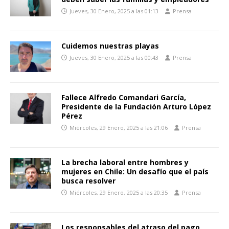
Jueves, 30 Enero, 2025 a las 01:13
Prensa
Cuidemos nuestras playas
Jueves, 30 Enero, 2025 a las 00:43
Prensa
Fallece Alfredo Comandari García,
Presidente de la Fundación Arturo López
Pérez
Miércoles, 29 Enero, 2025 a las 21:06
Prensa
La brecha laboral entre hombres y
mujeres en Chile: Un desafío que el país
busca resolver
Miércoles, 29 Enero, 2025 a las 20:35
Prensa
Los responsables del atraso del pago