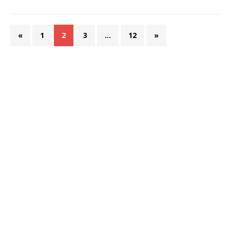
«
1
2
3
…
12
»