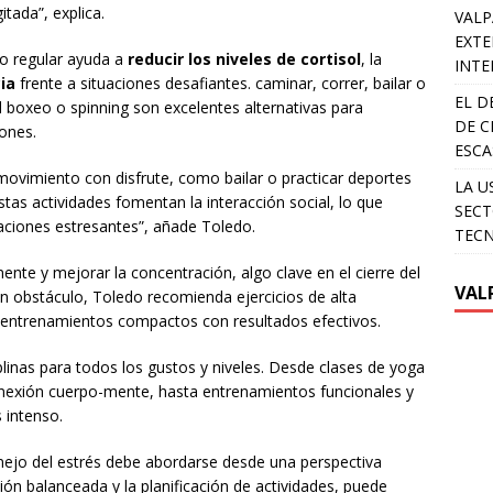
tada”, explica.
VALP
EXTE
io regular ayuda a
reducir los niveles de cortisol
, la
INTE
cia
frente a situaciones desafiantes. caminar, correr, bailar o
EL D
l boxeo o spinning son excelentes alternativas para
DE C
iones.
ESCA
ovimiento con disfrute, como bailar o practicar deportes
LA U
stas actividades fomentan la interacción social, lo que
SECT
uaciones estresantes”, añade Toledo.
TEC
mente y mejorar la concentración, algo clave en el cierre del
VAL
n obstáculo, Toledo recomienda ejercicios de alta
en entrenamientos compactos con resultados efectivos.
plinas para todos los gustos y niveles. Desde clases de yoga
conexión cuerpo-mente, hasta entrenamientos funcionales y
 intenso.
nejo del estrés debe abordarse desde una perspectiva
ción balanceada y la planificación de actividades, puede