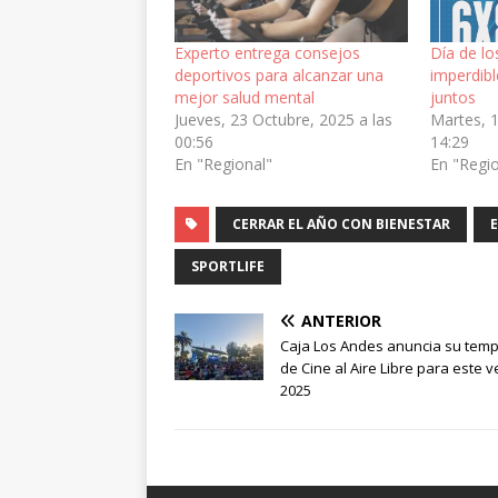
Experto entrega consejos
Día de l
deportivos para alcanzar una
imperdibl
mejor salud mental
juntos
Jueves, 23 Octubre, 2025 a las
Martes, 1
00:56
14:29
En "Regional"
En "Regi
CERRAR EL AÑO CON BIENESTAR
E
SPORTLIFE
ANTERIOR
Caja Los Andes anuncia su tem
de Cine al Aire Libre para este 
2025