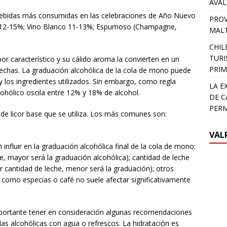
AVA
 bebidas más consumidas en las celebraciones de Año Nuevo
PROV
to 12-15%; Vino Blanco 11-13%; Espumoso (Champagne,
MALT
CHIL
TURI
r característico y su cálido aroma la convierten en un
PRIM
 fechas. La graduación alcohólica de la cola de mono puede
y los ingredientes utilizados. Sin embargo, como regla
LA E
ohólico oscila entre 12% y 18% de alcohol.
DE C
PER
 de licor base que se utiliza. Los más comunes son:
VAL
influir en la graduación alcohólica final de la cola de mono:
e, mayor será la graduación alcohólica); cantidad de leche
yor cantidad de leche, menor será la graduación); otros
es como especias o café no suele afectar significativamente
importante tener en consideración algunas recomendaciones
as alcohólicas con agua o refrescos. La hidratación es