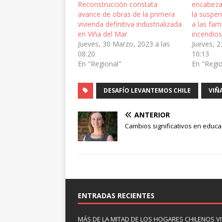
Reconstrucción constata
encabeza
avance de obras de la primera
la suspen
vivienda definitiva industrializada
a las fam
en Viña del Mar
incendios
Jueves, 30 Marzo, 2023 a las
Jueves, 2
08:20
10:13
En "Regional"
En "Regi
DESAFÍO LEVANTEMOS CHILE
VIÑ
ANTERIOR
Cambios significativos en educa
ENTRADAS RECIENTES
MÁS DE LA MITAD DE LOS HOGARES CHILENOS V