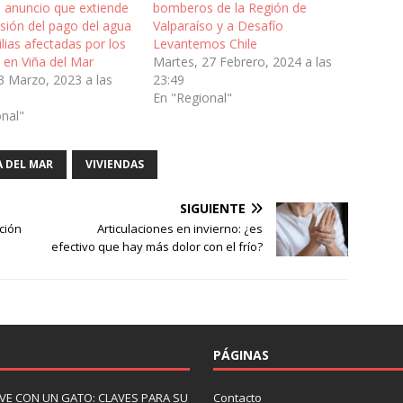
 anuncio que extiende
bomberos de la Región de
sión del pago del agua
Valparaíso y a Desafío
ilias afectadas por los
Levantemos Chile
 en Viña del Mar
Martes, 27 Febrero, 2024 a las
3 Marzo, 2023 a las
23:49
En "Regional"
onal"
A DEL MAR
VIVIENDAS
SIGUIENTE
ción
Articulaciones en invierno: ¿es
efectivo que hay más dolor con el frío?
PÁGINAS
IVE CON UN GATO: CLAVES PARA SU
Contacto