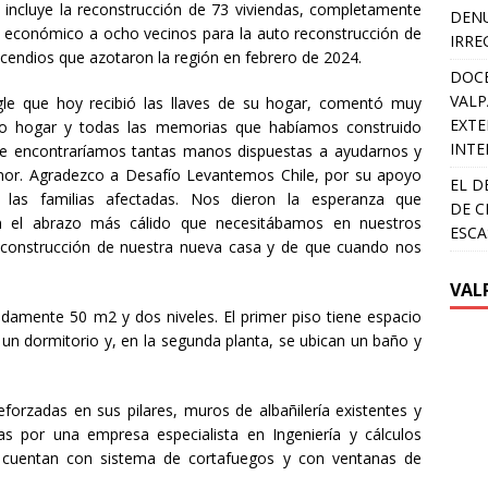
 incluye la reconstrucción de 73 viviendas, completamente
DENU
económico a ocho vecinos para la auto reconstrucción de
IRRE
ncendios que azotaron la región en febrero de 2024.
DOCE
VALP
le que hoy recibió las llaves de su hogar, comentó muy
EXTE
o hogar y todas las memorias que habíamos construido
INTE
ue encontraríamos tantas manos dispuestas a ayudarnos y
mor. Agradezco a Desafío Levantemos Chile, por su apoyo
EL D
las familias afectadas. Nos dieron la esperanza que
DE C
on el abrazo más cálido que necesitábamos en nuestros
ESCA
construcción de nuestra nueva casa y de que cuando nos
VAL
amente 50 m2 y dos niveles. El primer piso tiene espacio
y un dormitorio y, en la segunda planta, se ubican un baño y
forzadas en sus pilares, muros de albañilería existentes y
s por una empresa especialista en Ingeniería y cálculos
or cuentan con sistema de cortafuegos y con ventanas de