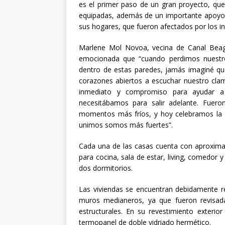
es el primer paso de un gran proyecto, que
equipadas, además de un importante apoyo 
sus hogares, que fueron afectados por los i
Marlene Mol Novoa, vecina de Canal Beag
emocionada que “cuando perdimos nuestr
dentro de estas paredes, jamás imaginé q
corazones abiertos a escuchar nuestro cla
inmediato y compromiso para ayudar a 
necesitábamos para salir adelante. Fuer
momentos más fríos, y hoy celebramos la 
unimos somos más fuertes”.
Cada una de las casas cuenta con aproximad
para cocina, sala de estar, living, comedor 
dos dormitorios.
Las viviendas se encuentran debidamente re
muros medianeros, ya que fueron revisada
estructurales. En su revestimiento exteri
termopanel de doble vidriado hermético.