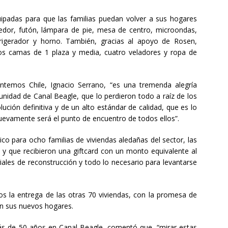
padas para que las familias puedan volver a sus hogares
medor, futón, lámpara de pie, mesa de centro, microondas,
frigerador y horno. También, gracias al apoyo de Rosen,
s camas de 1 plaza y media, cuatro veladores y ropa de
antemos Chile, Ignacio Serrano, “es una tremenda alegría
unidad de Canal Beagle, que lo perdieron todo a raíz de los
ución definitiva y de un alto estándar de calidad, que es lo
uevamente será el punto de encuentro de todos ellos”.
o para ocho familias de viviendas aledañas del sector, las
 y que recibieron una giftcard con un monto equivalente al
ales de reconstrucción y todo lo necesario para levantarse
 la entrega de las otras 70 viviendas, con la promesa de
en sus nuevos hogares.
ás de 50 años en Canal Beagle, comentó que, “mirar estas