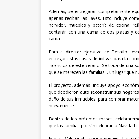
Además, se entregarán completamente equi
apenas reciban las llaves. Esto incluye co
hervidor, muebles y batería de cocina, re
contarán con una cama de dos plazas y do
cama.
Para el director ejecutivo de Desafío Lev
entregar estas casas definitivas para la com
incendios de este verano. Se trata de una sol
que se merecen las familias… un lugar que n
El proyecto, además, incluye apoyo económic
que decidieron auto reconstruir sus hogares
daño de sus inmuebles, para comprar materi
nuevamente.
Dentro de los próximos meses, celebraremos
que las familias podrán celebrar la Navidad 
Manuel Valenzuela, vecino que vive hace m