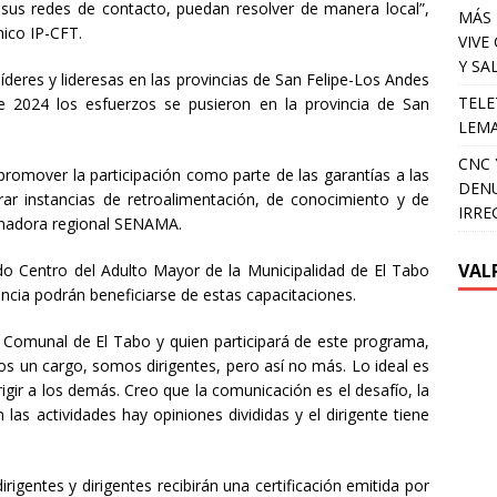
sus redes de contacto, puedan resolver de manera local”,
MÁS 
ico IP-CFT.
VIVE
Y SA
líderes y lideresas en las provincias de San Felipe-Los Andes
TELE
e 2024 los esfuerzos se pusieron en la provincia de San
LEMA
CNC 
promover la participación como parte de las garantías a las
DENU
ar instancias de retroalimentación, de conocimiento y de
IRRE
dinadora regional SENAMA.
VAL
ado Centro del Adulto Mayor de la Municipalidad de El Tabo
incia podrán beneficiarse de estas capacitaciones.
n Comunal de El Tabo y quien participará de este programa,
os un cargo, somos dirigentes, pero así no más. Lo ideal es
gir a los demás. Creo que la comunicación es el desafío, la
as actividades hay opiniones divididas y el dirigente tiene
irigentes y dirigentes recibirán una certificación emitida por