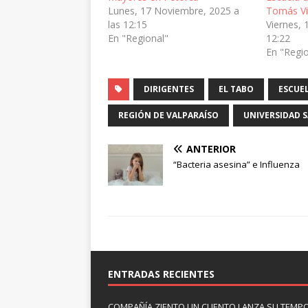
Lunes, 17 Noviembre, 2025 a
Tomás Vi
las 12:15
Viernes, 
En "Regional"
12:22
En "Regi
DIRIGENTES
EL TABO
ESCUEL
REGIÓN DE VALPARAÍSO
UNIVERSIDAD 
ANTERIOR
“Bacteria asesina” e Influenza
ENTRADAS RECIENTES
COMPAÑÍA ZIENTO UN CUENTO LANZA SU TEMP