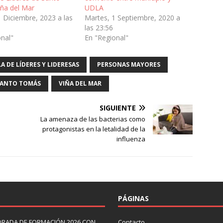
ña del Mar
UDLA
1 Diciembre, 2023 a las
Martes, 1 Septiembre, 2020 a
las 23:56
onal"
En "Regional"
A DE LÍDERES Y LIDERESAS
PERSONAS MAYORES
SANTO TOMÁS
VIÑA DEL MAR
SIGUIENTE
La amenaza de las bacterias como
protagonistas en la letalidad de la
influenza
PÁGINAS
ORADA DE FORMACIÓN 2026 CON
Contacto