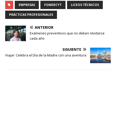
Inteligencia Artificial (IA)
EMPRESAS
FONDECYT
LICEOS TÉCNICOS
generativa está
transformando el ejercicio
PRÁCTICAS PROFESIONALES
del periodismo en Chile y
la forma en que las
audiencias perciben y
ANTERIOR
confían…
Exámenes preventivos que no deben olvidarse
cada año
SIGUIENTE
Viajar: Celebra el Día de la Madre con una aventura