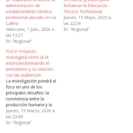
administración de
fortalecer la Educación
establecimiento técnico-
Técnico Profesional
profesional ubicado en La
Jueves, 15 Mayo, 2025 a
Calera
las 22:24
Miércoles, 1 Julio, 2026 a
En "Regional"
las 13:27
En "Regional"
PUCV: Proyecto
investigará cómo la IA
está transformando el
periodismo y su relación
con las audiencias
La investigación pondrá el
foco en uno de los
principales desafíos: la
convivencia entre la
producción humana y la
generación automatizada
Jueves, 19 Marzo, 2026 a
de
las 23:08
contenidos.Comprender
En "Regional"
cómo la irrupción de la