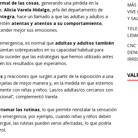
ormal de las cosas
, generando una pérdida en la
MÁS 
s.
Alicia Varela Hidalgo,
jefa del departamento de
VIVE
Integra
, hace un llamado a que las adultas y adultos a
Y SA
 estén
atentas y atentos a su comportamiento
,
TELE
ntender mejor sus emociones.
LEMA
e emergencia, es normal que
adultas y adultos también
CNC 
 sientan sobrepasados en su capacidad habitual para
DENU
a suceder que las estrategias que hemos utilizado antes
IRRE
 den los resultados que esperamos.
VAL
es
y reacciones que surgen a partir de la exposición a una
jarlas de mejor manera y, en la medida en que estemos
ente con niñas y niños. Las/os adultas/os cercanos son
cional”, complementó Varela.
tomar las rutinas
, lo que permite reinstalar la sensación
 de emergencia, por ejemplo, cuando niñas y niños deben
bergue, las rutinas pueden verse afectadas, lo que podría
rol
.