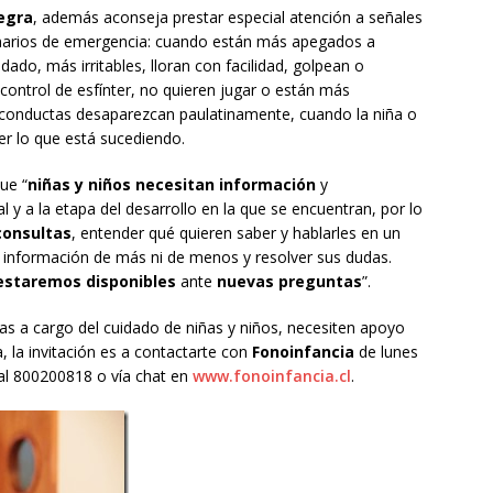
egra
, además aconseja prestar especial atención a señales
enarios de emergencia: cuando están más apegados a
ado, más irritables, lloran con facilidad, golpean o
control de esfínter, no quieren jugar o están más
s conductas desaparezcan paulatinamente, cuando la niña o
er lo que está sucediendo.
ue “
niñas y niños
necesitan información
y
y a la etapa del desarrollo en la que se encuentran, por lo
consultas
, entender qué quieren saber y hablarles en un
s información de más ni de menos y resolver sus dudas.
estaremos disponibles
ante
nuevas preguntas
”.
as a cargo del cuidado de niñas y niños, necesiten apoyo
 la invitación es a contactarte con
Fonoinfancia
de lunes
al 800200818 o vía chat en
www.fonoinfancia.cl
.