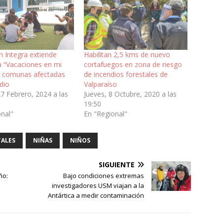
n Integra extiende
Habilitan 2,5 kms de nuevo
 “Vacaciones en mi
cortafuegos en zona de riesgo
en comunas afectadas
de incendios forestales de
dio
Valparaíso
7 Febrero, 2024 a las
Jueves, 8 Octubre, 2020 a las
19:50
onal"
En "Regional"
TALES
NIÑAS
NIÑOS
SIGUIENTE
ño:
Bajo condiciones extremas
investigadores USM viajan a la
Antártica a medir contaminación