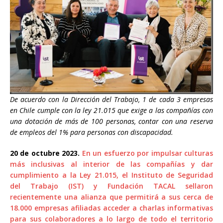
De acuerdo con la Dirección del Trabajo, 1 de cada 3 empresas
en Chile cumple con la ley 21.015 que exige a las compañías con
una dotación de más de 100 personas, contar con una reserva
de empleos del 1% para personas con discapacidad.
20 de octubre 2023.
En un esfuerzo por impulsar culturas
más inclusivas al interior de las compañías y dar
cumplimiento a la Ley 21.015, el Instituto de Seguridad
del Trabajo (IST) y Fundación TACAL sellaron
recientemente una alianza que permitirá a sus cerca de
18.000 empresas afiliadas acceder a charlas informativas
para sus colaboradores a lo largo de todo el territorio