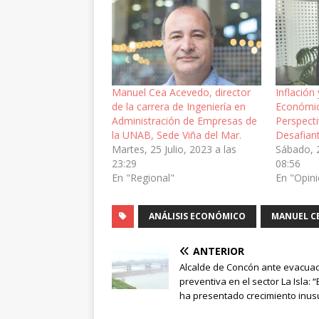
Manuel Cea Acevedo, director
Inflación
de la carrera de Ingeniería en
Económic
Administración de Empresas de
Perspect
la UNAB, Sede Viña del Mar.
Desafian
Martes, 25 Julio, 2023 a las
Sábado, 
23:29
08:56
En "Regional"
En "Opin
ANÁLISIS ECONÓMICO
MANUEL C
ANTERIOR
Alcalde de Concón ante evacua
preventiva en el sector La Isla: “E
ha presentado crecimiento inus