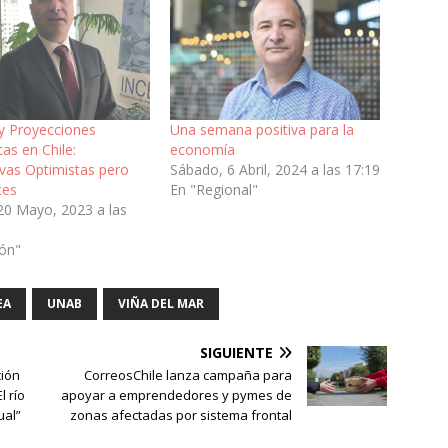
 y Proyecciones
Una semana positiva para la
as en Chile:
economía
ivas Optimistas pero
Sábado, 6 Abril, 2024 a las 17:19
tes
En "Regional"
20 Mayo, 2023 a las
ión"
EA
UNAB
VIÑA DEL MAR
SIGUIENTE
ción
CorreosChile lanza campaña para
l río
apoyar a emprendedores y pymes de
ual”
zonas afectadas por sistema frontal