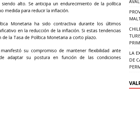
AVA
 siendo alto. Se anticipa un endurecimiento de la política
 medida para reducir la inflación.
PROV
MALT
ica Monetaria ha sido contractiva durante los últimos
CHIL
ficativo en la reducción de la inflación. Si estas tendencias
TURI
n de la Tasa de Política Monetaria a corto plazo.
PRIM
 manifestó su compromiso de mantener flexibilidad ante
LA E
 de adaptar su postura en función de las condiciones
DE C
PER
VAL