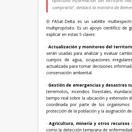
oportuna información del territorio n
comprarla”, destacó la ministra de Biene
El FASat-Delta es un satélite multiespec
multipropósito. Es un apoyo científico de g
explicar en estas 5 claves:
·
Actualización y monitoreo del territori
serán usadas para analizar y evaluar cambio
cuerpos de agua, ocupaciones irregulare
actualizada para tomar decisiones informadas 
conservación ambiental.
·
Gestión de emergencias y desastres n
terremotos, incendios forestales, inundac
tiempo real sobre la ubicación y extensión d
coordinada por parte de los organismos r
protección de la población y la asignación de
·
Agricultura, minería y otros recursos
como la detección temprana de enfermedades