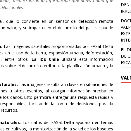
acional, democratizando información que antes había que
DENU
s Nacionales.
IRRE
DOCE
tral, que lo convierte en un sensor de detección remota
VALP
ran valor, y su impacto en el desarrollo del país se puede
EXTE
INTE
o:
Las imágenes satelitales proporcionadas por FASat-Delta
EL D
s en el uso de la tierra, expansión urbana, deforestación,
DE C
s, entre otros.
La IDE Chile
utilizará esta información
ESCA
sobre el desarrollo territorial, la planificación urbana y la
VAL
aturales:
Las imágenes resultarán claves en situaciones de
iones u otros eventos, al otorgar información precisa en
e los daños. Esto permitirá entregar una respuesta rápida y
esponsables, facilitando la toma de decisiones para la
 recursos.
 naturales
: Los datos del FASat-Delta ayudarán en temas
 en cultivos, la monitorización de la salud de los bosques