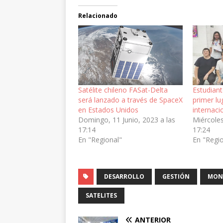
Relacionado
Satélite chileno FASat-Delta
Estudiant
será lanzado a través de SpaceX
primer l
en Estados Unidos
internaci
Domingo, 11 Junio, 2023 a las
Miércoles
17:14
17:24
En "Regional"
En "Regi
DESARROLLO
GESTIÓN
MONI
SATELITES
ANTERIOR