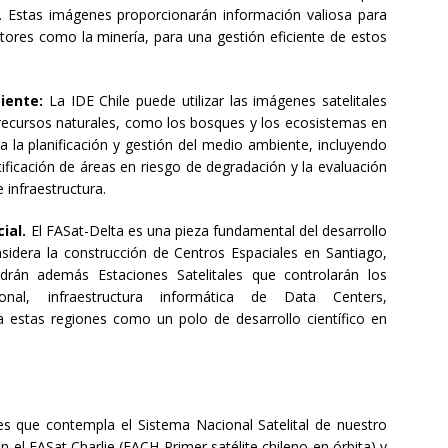
ua. Estas imágenes proporcionarán información valiosa para
ctores como la minería, para una gestión eficiente de estos
iente:
La IDE Chile puede utilizar las imágenes satelitales
s recursos naturales, como los bosques y los ecosistemas en
 la planificación y gestión del medio ambiente, incluyendo
tificación de áreas en riesgo de degradación y la evaluación
 infraestructura.
ial.
El FASat-Delta es una pieza fundamental del desarrollo
nsidera la construcción de Centros Espaciales en Santiago,
drán además Estaciones Satelitales que controlarán los
onal, infraestructura informática de Data Centers,
 estas regiones como un polo de desarrollo científico en
tes que contempla el Sistema Nacional Satelital de nuestro
n el FASat Charlie (FACH-Primer satélite chileno en órbita) y