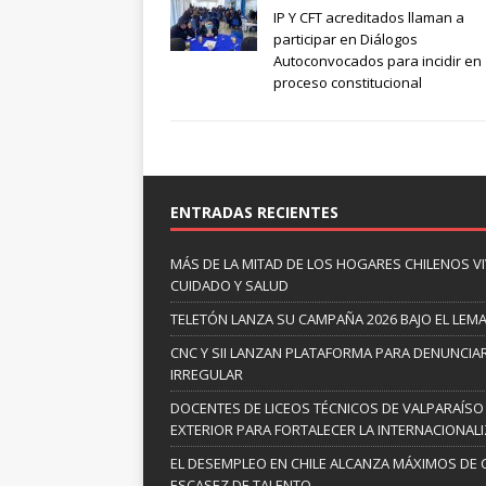
IP Y CFT acreditados llaman a
participar en Diálogos
Autoconvocados para incidir en
proceso constitucional
ENTRADAS RECIENTES
MÁS DE LA MITAD DE LOS HOGARES CHILENOS V
CUIDADO Y SALUD
TELETÓN LANZA SU CAMPAÑA 2026 BAJO EL LEM
CNC Y SII LANZAN PLATAFORMA PARA DENUNCI
IRREGULAR
DOCENTES DE LICEOS TÉCNICOS DE VALPARAÍSO
EXTERIOR PARA FORTALECER LA INTERNACIONAL
EL DESEMPLEO EN CHILE ALCANZA MÁXIMOS DE 
ESCASEZ DE TALENTO