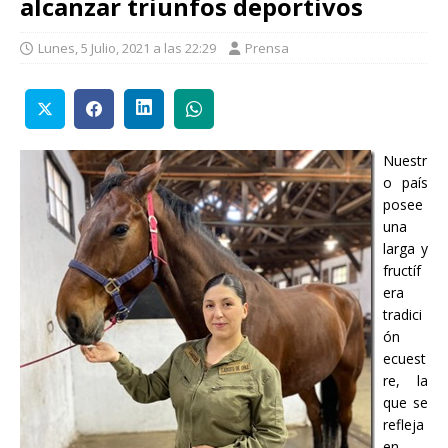
alcanzar triunfos deportivos
Lunes, 5 Julio, 2021 a las 22:29
Prensa
Nuestr
o país
posee
una
larga y
fructíf
era
tradici
ón
ecuest
re, la
que se
refleja
en