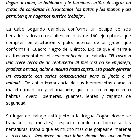
llegan al taller, le hablamos y le hacemos cariño. Al lograr un
grado de confianza le levantamos las patas y las manos y así
permiten que hagamos nuestro trabajo
”.
La Cabo Segundo Cañoles, conforma un equipo de seis
herradores, los cuales atienden más de 160 ejemplares que
compiten en equitación y polo, además de un grupo que
conforma el Cuadro Negro del Ejército. Explica que el herraje
es fundamental en el desempeño de un caballo.
“
El casco o
uña crece cerca de un centímetro al mes y si no se empareja,
produce heridas, dolor e incluso hasta cojera. Eso puede generar
un accidente con serias consecuencias para el jinete o el
animal
”.
De ahí la importancia de sus herramientas como la
maceta (martillo) y el machete, junto a su equipamiento
habitual: overol, pierneras, guantes, lentes y zapatos de
seguridad.
Su lugar de trabajo está junto a la fragua (fogón donde se
trabajan los metales), espacio donde da forma a las
herraduras, trabajo que es mucho más que golpear el material
al rojo vivo
. “
Requieren de una labor donde hay que aplicar