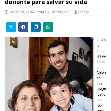
donante para salvar su vida
Miércoles, 11 Noviembre, 2020 a las 22:10
Prensa
A sus
3
mes
es de
edad
,
Vicen
te
fue
diagn
ostic
ado
con
inmu