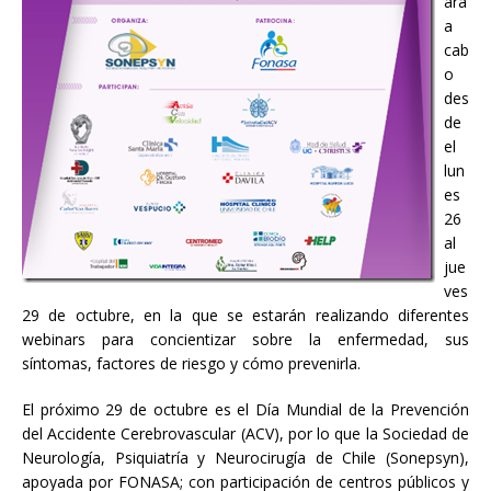
ará
a
cab
o
des
de
el
lun
es
26
al
jue
ves
29 de octubre, en la que se estarán realizando diferentes
webinars para concientizar sobre la enfermedad, sus
síntomas, factores de riesgo y cómo prevenirla.
El próximo 29 de octubre es el Día Mundial de la Prevención
del Accidente Cerebrovascular (ACV), por lo que la Sociedad de
Neurología, Psiquiatría y Neurocirugía de Chile (Sonepsyn),
apoyada por FONASA; con participación de centros públicos y