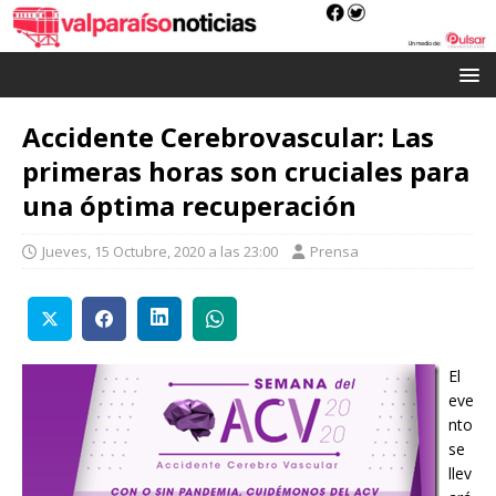
Accidente Cerebrovascular: Las
primeras horas son cruciales para
una óptima recuperación
Jueves, 15 Octubre, 2020 a las 23:00
Prensa
El
eve
nto
se
llev