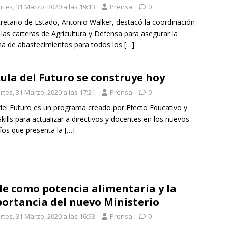
rtes, 31 Marzo, 2020 a las 19:13
Prensa
0
cretario de Estado, Antonio Walker, destacó la coordinación
 las carteras de Agricultura y Defensa para asegurar la
a de abastecimientos para todos los
[…]
Aula del Futuro se construye hoy
rtes, 31 Marzo, 2020 a las 17:21
Prensa
0
del Futuro es un programa creado por Efecto Educativo y
kills para actualizar a directivos y docentes en los nuevos
íos que presenta la
[…]
le como potencia alimentaria y la
ortancia del nuevo Ministerio
rtes, 31 Marzo, 2020 a las 16:53
Prensa
0