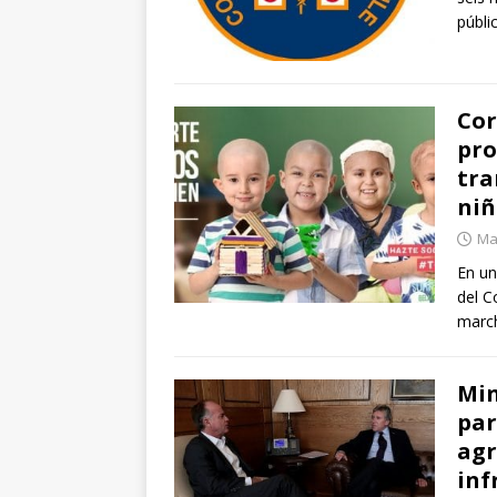
públi
Cor
pro
tra
niñ
Ma
En un
del C
march
Min
par
agr
inf