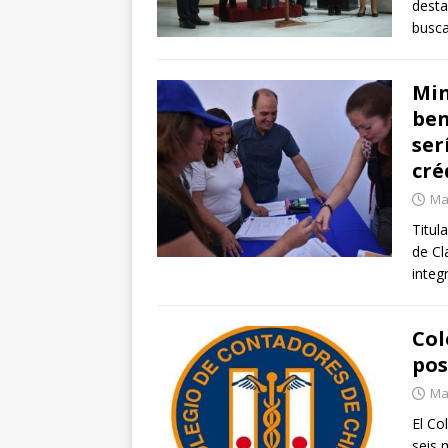
desta
busc
Min
ben
ser
cré
Ma
Titul
de Cl
integ
Col
pos
Ma
El Co
seis 