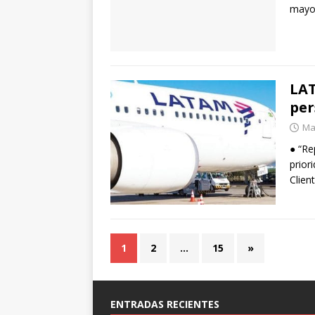
mayo
LAT
per
Ma
● “Re
prior
Clien
1
2
…
15
»
ENTRADAS RECIENTES