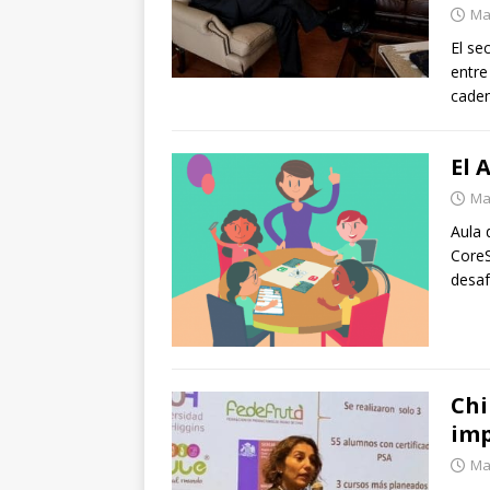
Ma
El se
entre
caden
El 
Ma
Aula 
CoreS
desaf
Chi
imp
Ma