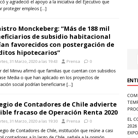
có y agradeció el apoyo a la iniciativa del Ejecutivo que
ar proteger empleos
[…]
istro Monckeberg: “Más de 188 mil
eficiarios de subsidio habitacional
ían favorecidos con postergación de
ditos hipotecarios”
rtes, 31 Marzo, 2020 a las 19:43
Prensa
0
ar del Minvu afirmó que familias que cuentan con subsidios
ase Media o que han aplicado en los proyectos de
ENT
ración social podrían beneficiarse
[…]
COMP
TEMP
egio de Contadores de Chile advierte
PROG
ible fracaso de Operación Renta 2020
EL C
rtes, 31 Marzo, 2020 a las 19:30
Prensa
0
2026
legio de Contadores de Chile, institución que reúne a casi
EXPO
mil contadores a lo largo de Chile, señala a la opinión