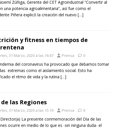
Noemí Zúñiga, Gerente del CET Agroindustrial “Convertir al
en una potencia agroalimentaria”, así fue como el
dente Piñera explicó la creación del nuevo
[…]
rición y fitness en tiempos de
arentena
rtes, 31 Marzo, 2020 a las 16:47
Prensa
0
andemia del coronavirus ha provocado que debamos tomar
as extremas como el aislamiento social. Esto ha
icado el ritmo de vida y la rutina
[…]
 de las Regiones
rtes, 31 Marzo, 2020 a las 15:19
Prensa
0
. Director(a) La presente conmemoración del Día de las
nes ocurre en medio de lo que es -sin ninguna duda- el