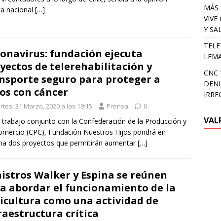
MÁS 
ca nacional
[…]
VIVE
Y SA
TELE
onavirus: fundación ejecuta
LEMA
yectos de telerehabilitación y
CNC 
nsporte seguro para proteger a
DENU
os con cáncer
IRRE
rtes, 31 Marzo, 2020 a las 19:15
Prensa
0
VAL
 trabajo conjunto con la Confederación de la Producción y
omercio (CPC), Fundación Nuestros Hijos pondrá en
a dos proyectos que permitirán aumentar
[…]
istros Walker y Espina se reúnen
a abordar el funcionamiento de la
icultura como una actividad de
raestructura crítica