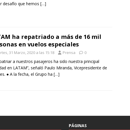
r desafío que hemos
[…]
AM ha repatriado a más de 16 mil
sonas en vuelos especiales
rtes, 31 Marzo, 2020 a las 15:18
Prensa
0
patriar a nuestros pasajeros ha sido nuestra principal
idad en LATAM”, señaló Paulo Miranda, Vicepresidente de
tes. ● A la fecha, el Grupo ha
[…]
PÁGINAS