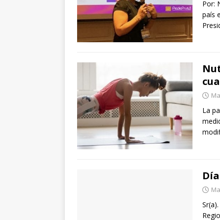
Por: 
país 
Presi
Nut
cu
Ma
La p
medid
modif
Día
Ma
Sr(a)
Regio