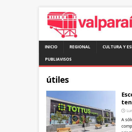
INICIO
REGIONAL
CULTURA Y E
PUBLIAVISOS
útiles
Esc
ten
Lun
A sól
compr