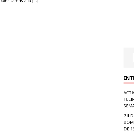
ipales tareas a la
[…]
ENT
ACTI
FELI
SEM
GILD
BOMB
DE 1