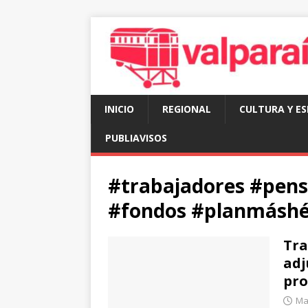
INICIO
REGIONAL
CULTURA Y E
PUBLIAVISOS
#trabajadores #pens
#fondos #planmáshér
Tra
adj
pro
Ma