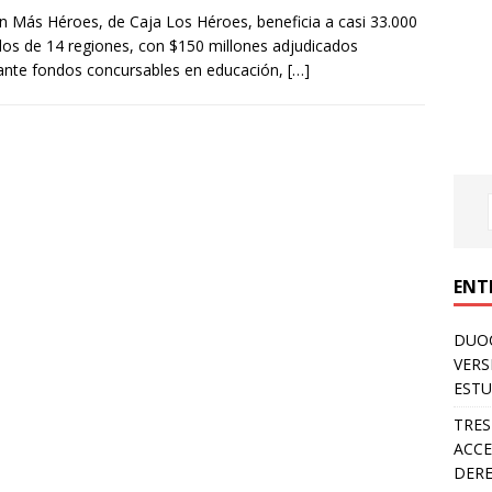
an Más Héroes, de Caja Los Héroes, beneficia a casi 33.000
ados de 14 regiones, con $150 millones adjudicados
nte fondos concursables en educación,
[…]
ENT
DUOC
VERS
ESTU
TRES
ACCE
DERE