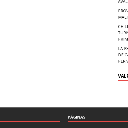
AVA
PROV
MALT
CHIL
TURI
PRIM
LA E
DE C
PER
VAL
PÁGINAS