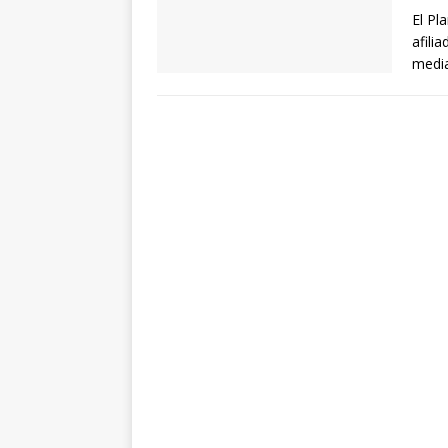
El Pl
afili
media