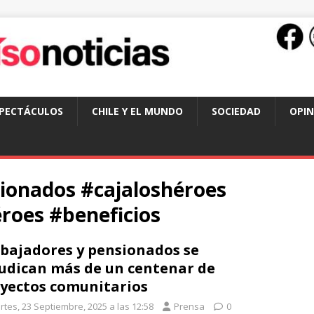
SPECTÁCULOS
CHILE Y EL MUNDO
SOCIEDAD
OPIN
ionados #cajaloshéroes
oes #beneficios
bajadores y pensionados se
udican más de un centenar de
yectos comunitarios
rtes, 23 Septiembre, 2025 a las 12:58
Prensa
0