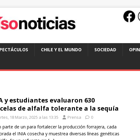
SPECTÁCULOS
CHILE Y EL MUNDO
SOCIEDAD
OPIN
A y estudiantes evaluaron 630
celas de alfalfa tolerante a la sequía
rtes, 18 Marzo, 2025 a las 13:35
Prensa
0
parte de un para fortalecer la producción forrajera, cada
rada el INIA cosecha y muestrea diversas líneas genéticas