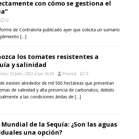
ectamente con cómo se gestiona el
ua”
0
informe de Contraloría publicado ayer que solicita un sumario
umplimiento
[…]
ozca los tomates resistentes a
uía y salinidad
tes, 12 Julio, 2022 a las 16:24
Prensa
0
ile existen alrededor de mil 500 hectáreas que presentan
emas de salinidad y alta presencia de carbonatos, debido
ipalmente a las condiciones áridas de
[…]
 Mundial de la Sequía: ¿Son las aguas
iduales una opción?