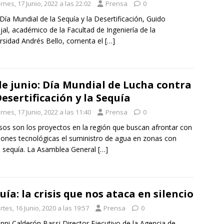
rnes, 17 Junio, 2022 a las 22:02
Prensa
0
 Día Mundial de la Sequía y la Desertificación, Guido
jal, académico de la Facultad de Ingeniería de la
rsidad Andrés Bello, comenta el
[…]
de junio: Día Mundial de Lucha contra
Desertificación y la Sequía
rnes, 17 Junio, 2022 a las 11:40
Prensa
0
sos son los proyectos en la región que buscan afrontar con
iones tecnológicas el suministro de agua en zonas con
 sequía. La Asamblea General
[…]
uía: la crisis que nos ataca en silencio
tes, 16 Junio, 2020 a las 19:57
Prensa
0
nni Calderón Bassi Director Ejecutivo de la Agencia de