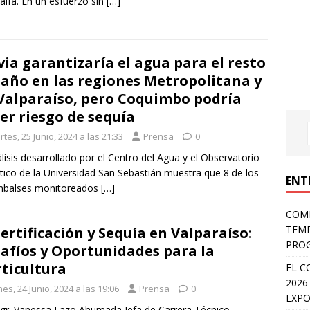
falfa. En un esfuerzo sin
[…]
via garantizaría el agua para el resto
 año en las regiones Metropolitana y
Valparaíso, pero Coquimbo podría
er riesgo de sequía
tes, 25 Junio, 2024 a las 21:33
Prensa
0
álisis desarrollado por el Centro del Agua y el Observatorio
tico de la Universidad San Sebastián muestra que 8 de los
ENT
mbalses monitoreados
[…]
COMP
TEMP
ertificación y Sequía en Valparaíso:
PROG
afíos y Oportunidades para la
ticultura
EL C
2026
es, 24 Junio, 2024 a las 19:06
Prensa
0
EXPO
Agr. Vanessa Lazo Ahumada Jefa de Carrera Técnico