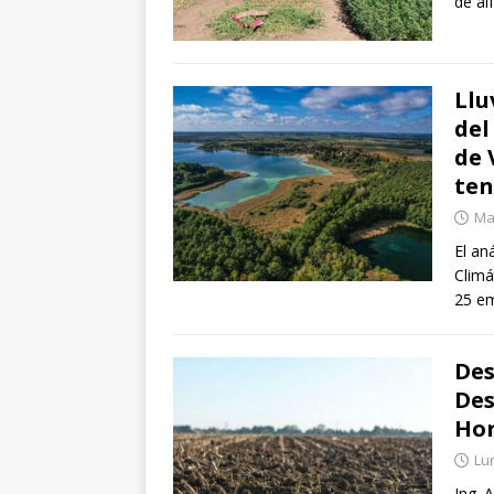
de al
Llu
del
de 
ten
Mar
El an
Climá
25 e
Des
Des
Hor
Lun
Ing. 