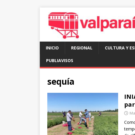
INICIO
REGIONAL
CULTURA Y E
PUBLIAVISOS
sequía
INI
par
Ma
Como 
tempo