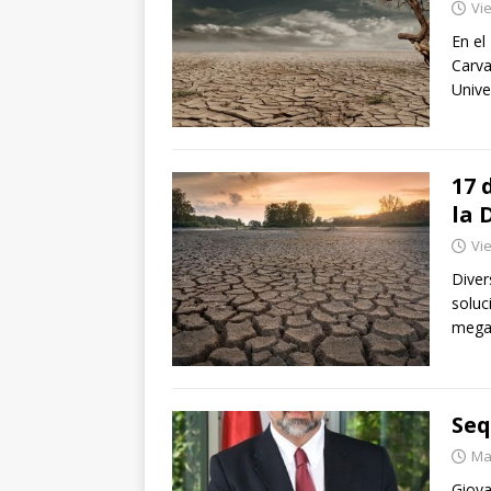
Vie
En el
Carva
Unive
17 
la 
Vie
Diver
soluc
mega
Seq
Mar
Giova