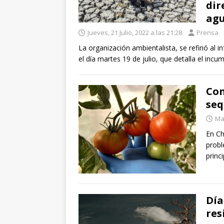
dir
ag
Jueves, 21 Julio, 2022 a las 21:28
Prensa
La organización ambientalista, se refirió al 
el día martes 19 de julio, que detalla el inc
Con
seq
Mar
En Ch
probl
princ
Día
res