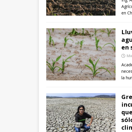
Agríc
en Ch
Llu
agu
en 
Mié
Acadé
neces
la hu
Gre
inc
que
sól
cli