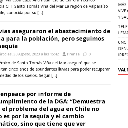
MÁS 
ola CFT Santo Tomás Viña del Mar La región de Valparaíso
VIVE
ile, conocida por su
[…]
Y SA
TELE
vias aseguraron el abastecimiento de
LEMA
a para la población, pero seguimos
CNC 
sequía
DENU
rcoles, 30 Agosto, 2023 a las 15:42
Prensa
0
IRRE
mico de Santo Tomás Viña del Mar aseguró que se
itan cinco años de abundantes lluvias para poder recuperar
VAL
medad de los suelos. Según
[…]
enpeace por informe de
umplimiento de la DGA: “Demuestra
 el problema del agua en Chile no
o es por la sequía y el cambio
mático, sino que tiene que ver