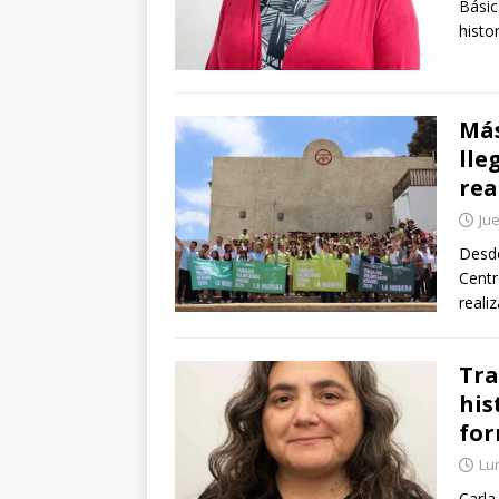
Básic
histo
Más
lle
rea
Jue
Desde
Centr
reali
Tra
his
for
Lu
Carla