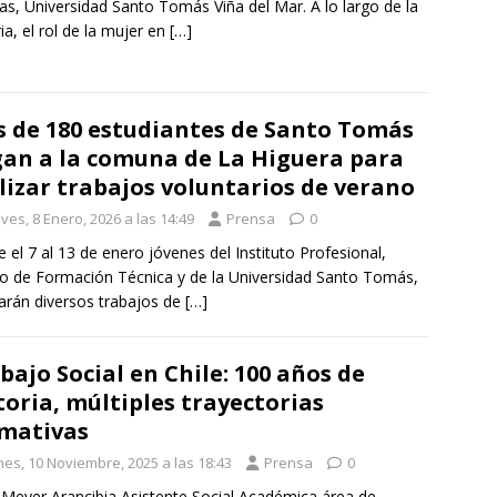
as, Universidad Santo Tomás Viña del Mar. A lo largo de la
ria, el rol de la mujer en
[…]
 de 180 estudiantes de Santo Tomás
gan a la comuna de La Higuera para
lizar trabajos voluntarios de verano
ves, 8 Enero, 2026 a las 14:49
Prensa
0
 el 7 al 13 de enero jóvenes del Instituto Profesional,
o de Formación Técnica y de la Universidad Santo Tomás,
zarán diversos trabajos de
[…]
bajo Social en Chile: 100 años de
toria, múltiples trayectorias
mativas
nes, 10 Noviembre, 2025 a las 18:43
Prensa
0
 Meyer Arancibia Asistente Social Académica área de