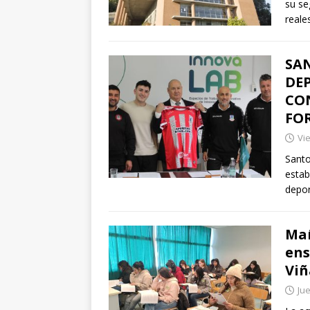
su se
reales
SA
DE
CO
FO
Vie
Santo
estab
depor
Mañ
ens
Viñ
Jue