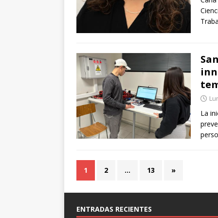
Cienc
Traba
San
inn
tem
Lun
La in
preve
perso
1
2
…
13
»
ENTRADAS RECIENTES