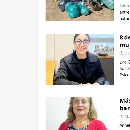
Las i
entre
natur
8 d
mu
Do
Dra ©
Socia
Psico
Más
bar
Mar
Annel