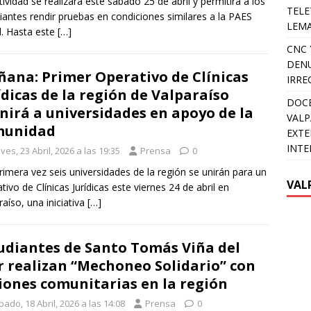
tividad se realizará este sábado 25 de abril y permitirá a los
TELE
iantes rendir pruebas en condiciones similares a la PAES
LEMA
al. Hasta este
[…]
CNC 
DENU
ana: Primer Operativo de Clínicas
IRRE
ídicas de la región de Valparaíso
DOCE
nirá a universidades en apoyo de la
VALP
munidad
EXTE
INTE
ves, 23 Abril, 2026 a las 19:35
Prensa
0
rimera vez seis universidades de la región se unirán para un
VAL
tivo de Clínicas Jurídicas este viernes 24 de abril en
raíso, una iniciativa
[…]
udiantes de Santo Tomás Viña del
 realizan “Mechoneo Solidario” con
iones comunitarias en la región
ado, 18 Abril, 2026 a las 14:08
Prensa
0