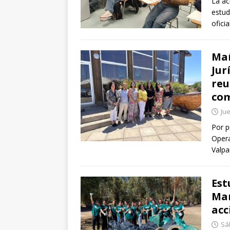
La ac
estud
ofici
Mañ
Jur
reu
co
Jue
Por p
Opera
Valpa
Est
Mar
acc
Sáb