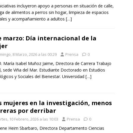
niciativas incluyeron apoyo a personas en situación de calle,
ga de alimentos a perros sin hogar, limpieza de espacios
ales y acompañamiento a adultos
[…]
e marzo: Día internacional de la
jer
mingo, 8 Marzo, 2026 a las 00:29
Prensa
0
. María Isabel Muñoz Jaime, Directora de Carrera Trabajo
l, sede Viña del Mar. Estudiante Doctorado en Estudios
lógicos y Sociales del Bienestar. Universidad
[…]
 mujeres en la investigación, menos
reras por derribar
tes, 10 Febrero, 2026 a las 10:03
Prensa
0
ene Heim Sbarbaro, Directora Departamento Ciencias