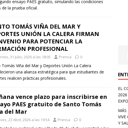
gundo ensayo PAES gratuito, simulando las condiciones
 de la prueba oficial.
NTO TOMÁS VIÑA DEL MAR Y
PORTES UNIÓN LA CALERA FIRMAN
NVENIO PARA POTENCIAR LA
RMACIÓN PROFESIONAL
rnes, 31 Julio, 2026 a las 18:05
Prensa
0
 Tomás Viña del Mar y Deportes Unión La Calera
lecieron una alianza estratégica para que estudiantes de
ENT
tes realicen prácticas profesionales.
EL C
2026
ana vence plazo para inscribirse en
EXPO
ayo PAES gratuito de Santo Tomás
MÁS 
a del Mar
VIVE
ves, 23 Abril, 2026 a las 19:54
Prensa
0
Y SA