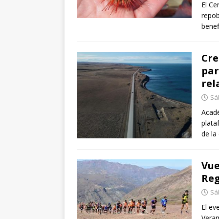
El Ce
repob
benef
Cre
par
rel
Sá
Acadé
plata
de la
Vue
Reg
Sá
El ev
Veram