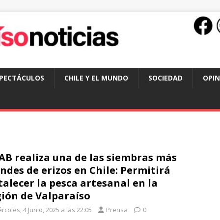
SPECTÁCULOS
CHILE Y EL MUNDO
SOCIEDAD
OPIN
B realiza una de las siembras más
ndes de erizos en Chile: Permitirá
talecer la pesca artesanal en la
ión de Valparaíso
rcoles, 4 Junio, 2025 a las 22:05
Prensa
0