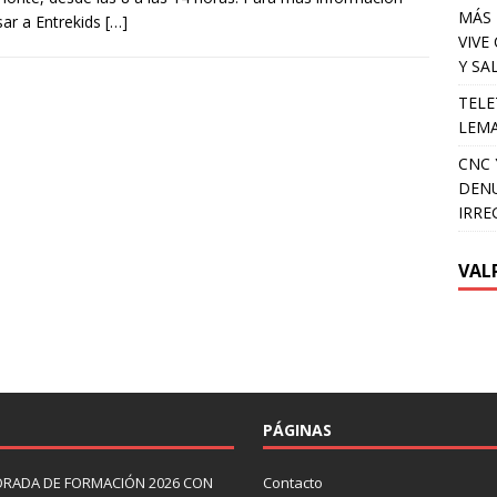
MÁS 
sar a Entrekids
[…]
VIVE
Y SA
TELE
LEMA
CNC 
DENU
IRRE
VAL
PÁGINAS
ORADA DE FORMACIÓN 2026 CON
Contacto