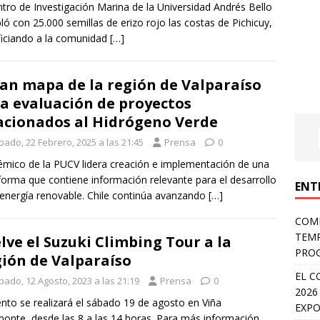
ntro de Investigación Marina de la Universidad Andrés Bello
ló con 25.000 semillas de erizo rojo las costas de Pichicuy,
iciando a la comunidad
[…]
an mapa de la región de Valparaíso
a evaluación de proyectos
acionados al Hidrógeno Verde
bado, 22 Febrero, 2025 a las 21:45
Prensa
0
mico de la PUCV lidera creación e implementación de una
forma que contiene información relevante para el desarrollo
ENT
 energía renovable. Chile continúa avanzando
[…]
COMP
TEMP
lve el Suzuki Climbing Tour a la
PROG
ión de Valparaíso
EL C
bado, 12 Agosto, 2023 a las 21:19
Prensa
0
2026
ento se realizará el sábado 19 de agosto en Viña
EXPO
onte, desde las 8 a las 14 horas. Para más información